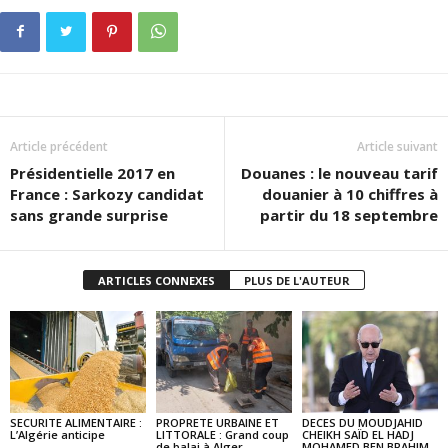
Article précédent
Article suivant
Présidentielle 2017 en
Douanes : le nouveau tarif
France : Sarkozy candidat
douanier à 10 chiffres à
sans grande surprise
partir du 18 septembre
ARTICLES CONNEXES
PLUS DE L'AUTEUR
SECURITE ALIMENTAIRE :
PROPRETE URBAINE ET
DECES DU MOUDJAHID
L’Algérie anticipe
LITTORALE : Grand coup
CHEIKH SAÏD EL HADJ
de balai à Alger
MOHAMED BEN BRAHIM