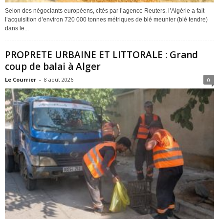
Selon des négociants européens, cités par l’agence Reuters, l’Algérie a fait
l’acquisition d’environ 720 000 tonnes métriques de blé meunier (blé tendre)
dans le...
PROPRETE URBAINE ET LITTORALE : Grand
coup de balai à Alger
Le Courrier
-
8 août 2026
0