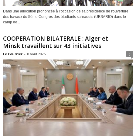
Dans une allocution prononcée à l’occasion de sa présidence de l'ouverture
des travaux du 5ème Congrès des étudiants sahraouis (UESARIO) dans le
camp de...
COOPERATION BILATERALE : Alger et
Minsk travaillent sur 43 initiatives
Le Courrier
-
8 août 2026
0