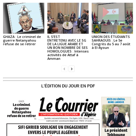
GHAZA : Le criminel de
IL S’EST
UNION DES ÉTUDIANTS
guerre Netanyahou
ENTRETENU AVEC LE SG
SAHRAOUIS : Le 5e
refuse de se retirer
DE LA LIGUE ARABE ET
Congrès du 5 au 7 août
UN BON NOMBRE DE SES
à El-Ayoun
HOMOLOGUES : Intenses
activités de Attaf à
Amman
L'ÉDITION DU JOUR EN PDF