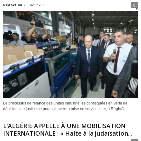
Redaction
-
6 août 2026
0
Le processus de relance des unités industrielles confisquées en vertu de
décisions de justice se poursuit avec la mise en service, hier, à Réghaïa,...
L’ALGÉRIE APPELLE À UNE MOBILISATION
INTERNATIONALE : « Halte à la judaïsation...