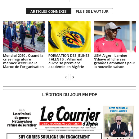
ARTICLES CONNEXES
PLUS DE L'AUTEUR
Mondial 2030 : Quand la
FORMATION DES JEUNES
USM Alger : Lamine
crise migratoire
TALENTS : Villarreal
N’diaye affiche ses
menace d’exclure le
ouvre sa première
grandes ambitions pour
Maroc de l’organisation
académie en Algérie
la nouvelle saison
L'ÉDITION DU JOUR EN PDF