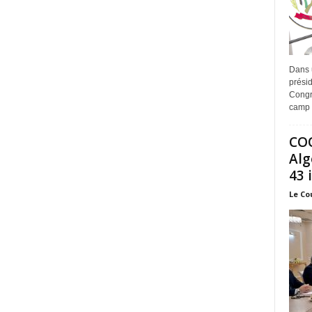
Dans 
prési
Congr
camp 
COO
Alg
43 
Le Co