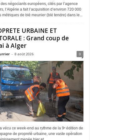
 des négociants européens, cités par l’agence
s, l’Algérie a fait l’acquisition d’environ 720 000
 métriques de blé meunier (blé tendre) dans le...
OPRETE URBAINE ET
TORALE : Grand coup de
ai à Alger
urrier
-
8 août 2026
0
a vécu ce week-end au rythme de la 9ᵉ édition de
mpagne de propreté urbaine, une vaste opération
inissement menée hier et...