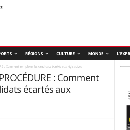
RE
PORTS
RÉGIONS
CULTURE
MONDE
L’EXP
 Comment remplacer les candidats écartés aux législatives
A PROCÉDURE : Comment
idats écartés aux