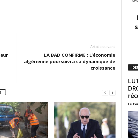
Article suivant
jeur
LA BAD CONFIRME : L’économie
algérienne poursuivra sa dynamique de
croissance
DE
LUT
DRO
R
réc
Le Co