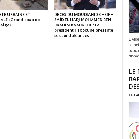
TE URBAINE ET
DECES DU MOUDJAHID CHEIKH
ALE : Grand coup de
SAÏD EL HADJ MOHAMED BEN
à Alger
BRAHIM KAABACHE : Le
président Tebboune présente
ses condoléances
L’Algé
stupéf
exécut
disposi
LE 
RA
DES
Le Co