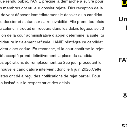
L
ué rendu public, l’ANIE précise la démarche à suivre pour
rs membres ont vu leur dossier rejeté. Dès réception de la
ées doivent déposer immédiatement le dossier d’un candidat
Un
dossier et statue sur sa recevabilité. Elle prend toutefois
 celui-ci introduit un recours dans les délais légaux, soit 3
sion de la cour administrative d’appel détermine la suite. Si
didature initialement refusée, l’ANIE réintègre ce candidat
ient alors caduc. En revanche, si la cour confirme le rejet,
été accepté prend définitivement la place du candidat
FA
ur ces opérations de remplacement au 25e jour précédant le
 nouvelle candidature intervient donc le 6 juin 2026.Cette
listes ont déjà reçu des notifications de rejet partiel. Pour
 a insisté sur le respect strict des délais.
g
5