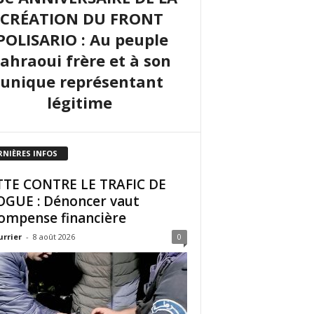
CRÉATION DU FRONT
POLISARIO : Au peuple
sahraoui frère et à son
unique représentant
légitime
RNIÈRES INFOS
TE CONTRE LE TRAFIC DE
GUE : Dénoncer vaut
ompense financière
urrier
-
8 août 2026
0