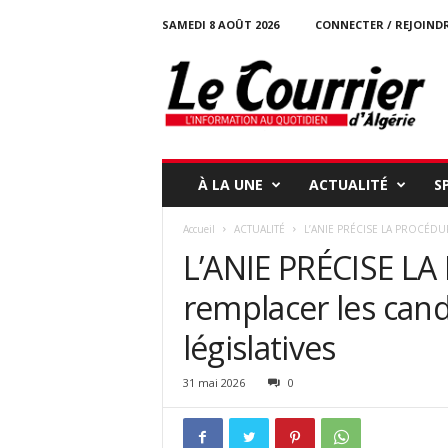
SAMEDI 8 AOÛT 2026
CONNECTER / REJOIND
l
e
c
o
u
r
r
À LA UNE
ACTUALITÉ
S
i
e
Accueil
ACTUALITÉ
L’ANIE PRÉCISE LA PROCÉDURE :
r
L’ANIE PRÉCISE L
-
d
remplacer les cand
a
l
législatives
g
e
r
31 mai 2026
0
i
e
.