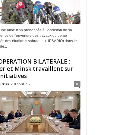
une allocution prononcée à l’occasion de sa
dence de l'ouverture des travaux du 5ème
ès des étudiants sahraouis (UESARIO) dans le
de...
PERATION BILATERALE :
er et Minsk travaillent sur
initiatives
urrier
-
8 août 2026
0