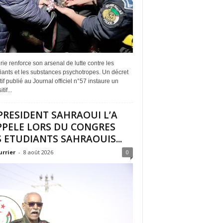
rie renforce son arsenal de lutte contre les
iants et les substances psychotropes. Un décret
if publié au Journal officiel n°57 instaure un
tif...
PRESIDENT SAHRAOUI L’A
PPELE LORS DU CONGRES
 ETUDIANTS SAHRAOUIS...
urrier
-
8 août 2026
0