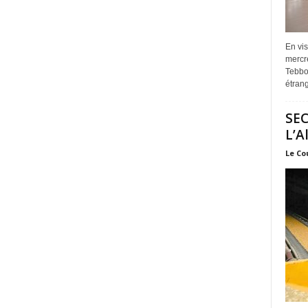
En vis
mercre
Tebbou
étrang
SEC
L’A
Le Co