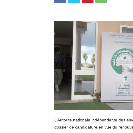
c
o
m
L’Autorité nationale indépendante des éle
dossier de candidature en vue du renouv