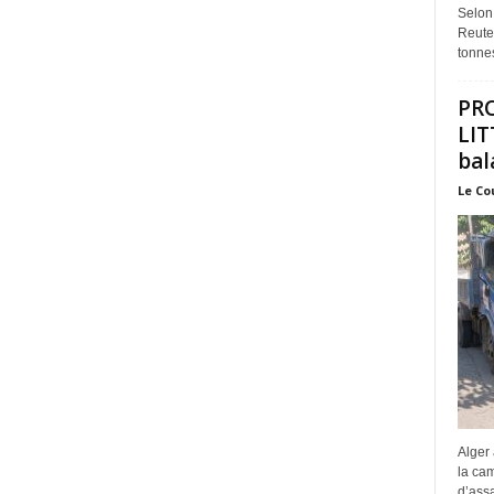
Selon
Reuter
tonnes
PR
LIT
bal
Le Co
Alger 
la ca
d’assa