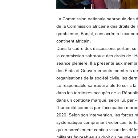
La Commission nationale sahraouie des dr
de la Commission africaine des droits de 
gambienne, Banjul, consacrée à l’examen et
continent africain.
Dans le cadre des discussions portant sur 
la commission sahraouie des droits de l’
séance plénière. Il a présenté aux membr
des États et Gouvernements membres de l’U
organisations de la société civile, les de
Le responsable sahraoui a alerté sur « la 
dans les territoires occupés de la Républi
dans un contexte marqué, selon lui, par «
l’humanité commis par l’occupation maroc
2020. Selon son intervention, les forces 
systématique comprenant violences, torture
qu’un harcèlement continu visant les défen
militants favorables au droit du peuple sa