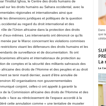
r l’Institut Ighoa, le Centre des droits humains de
avail sur les droits humains au Sahara occidental, avec la
ementales régionales et internationales ainsi que
dé les dimensions juridiques et politiques de la question
occidental au regard du droit international et des
 rôle de l’Union africaine dans la protection des droits
Dans s
que la
er d’eux-mêmes. Les intervenants ont dénoncé ce qu’ils
célébr
n » menée par le Maroc concernant les violations commises
 restrictions visant les défenseurs des droits humains et les
SU
dants de surveillance et de documentation. Ils ont
PRE
mécanismes africains et internationaux de protection au
La 
ition de comptes et la sécurité des militants sahraouis des
Le Co
africaine des droits de l’Homme et des peuples et au droit
ement se tenir mardi dernier, avant d’être annulée de
d’environ 40 organisations non gouvernementales
muniqué conjoint, celles-ci ont appelé à garantir la
vaux de la Commission africaine des droits de l’Homme et des
tude » face au rétrécissement de l’espace accordé à la
sidéré cette annulation comme « une tentative de museler