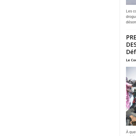
Les co
drogue
désorm
PRE
DES
Déf
Le Co
À quel