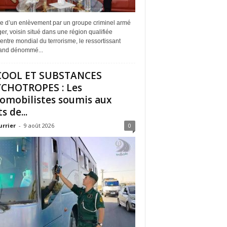
me d’un enlèvement par un groupe criminel armé
er, voisin situé dans une région qualifiée
entre mondial du terrorisme, le ressortissant
and dénommé...
COOL ET SUBSTANCES
CHOTROPES : Les
omobilistes soumis aux
s de...
urrier
-
9 août 2026
0