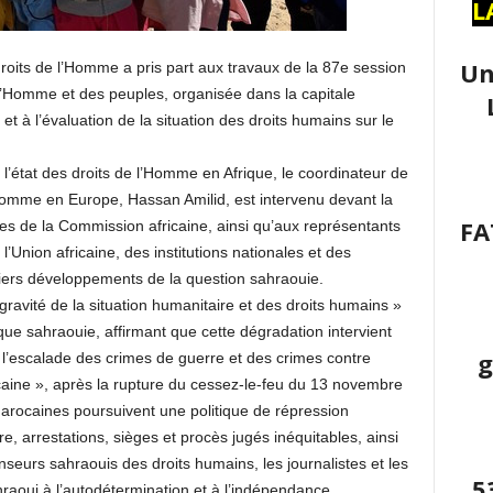
L
Un
oits de l’Homme a pris part aux travaux de la 87e session
l’Homme et des peuples, organisée dans la capitale
 à l’évaluation de la situation des droits humains sur le
l’état des droits de l’Homme en Afrique, le coordinateur de
Homme en Europe, Hassan Amilid, est intervenu devant la
FA
es de la Commission africaine, ainsi qu’aux représentants
nion africaine, des institutions nationales et des
rniers développements de la question sahraouie.
gravité de la situation humanitaire et des droits humains »
que sahraouie, affirmant que cette dégradation intervient
g
 l’escalade des crimes de guerre et des crimes contre
aine », après la rupture du cessez-le-feu du 13 novembre
marocaines poursuivent une politique de répression
, arrestations, sièges et procès jugés inéquitables, ainsi
seurs sahraouis des droits humains, les journalistes et les
5
hraoui à l’autodétermination et à l’indépendance.