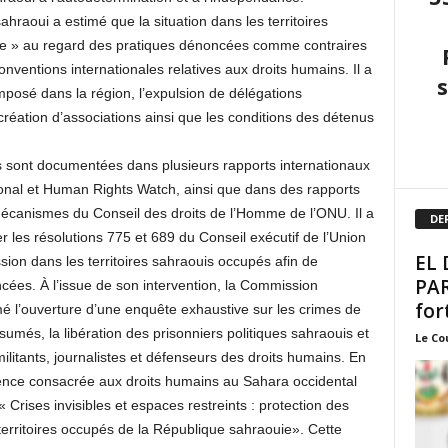
ahraoui a estimé que la situation dans les territoires
de » au regard des pratiques dénoncées comme contraires
onventions internationales relatives aux droits humains. Il a
posé dans la région, l’expulsion de délégations
 création d’associations ainsi que les conditions des détenus
ns sont documentées dans plusieurs rapports internationaux
onal et Human Rights Watch, ainsi que dans des rapports
écanismes du Conseil des droits de l’Homme de l’ONU. Il a
DE
 les résolutions 775 et 689 du Conseil exécutif de l’Union
EL 
sion dans les territoires sahraouis occupés afin de
PAR
ncées. À l’issue de son intervention, la Commission
fort
é l’ouverture d’une enquête exhaustive sur les crimes de
sumés, la libération des prisonniers politiques sahraouis et
Le Co
litants, journalistes et défenseurs des droits humains. En
érence consacrée aux droits humains au Sahara occidental
« Crises invisibles et espaces restreints : protection des
 territoires occupés de la République sahraouie». Cette