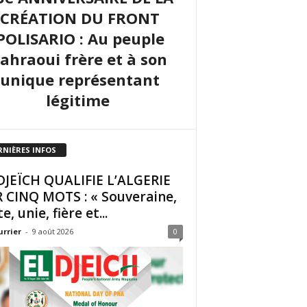
CRÉATION DU FRONT
POLISARIO : Au peuple
sahraoui frère et à son
unique représentant
légitime
RNIÈRES INFOS
DJEÏCH QUALIFIE L’ALGERIE
 CINQ MOTS : « Souveraine,
e, unie, fière et...
urrier
-
9 août 2026
0