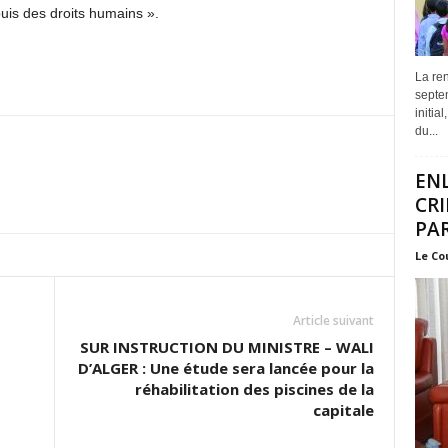
ouis des droits humains ».
La ren
septem
initia
du...
EN
CRI
PAR
Le Co
Article suivant
SUR INSTRUCTION DU MINISTRE – WALI
D’ALGER : Une étude sera lancée pour la
réhabilitation des piscines de la
capitale