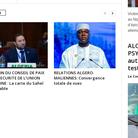
R
Victi
au Nig
d’épic
allem
AL
PSY
aut
test
N DU CONSEIL DE PAIX
RELATIONS ALGERO-
Le Co
SECURITE DE L’UNION
MALIENNES: Convergence
NE : La carte du Sahel
totale de vues
table