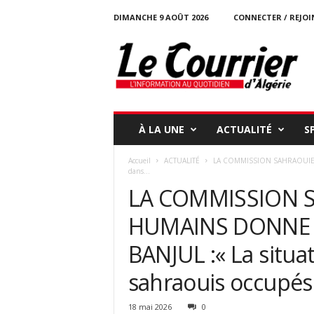
DIMANCHE 9 AOÛT 2026
CONNECTER / REJOI
l
e
c
o
u
r
r
À LA UNE
ACTUALITÉ
S
i
e
Accueil
ACTUALITÉ
LA COMMISSION SAHRAOUIE D
r
dans...
-
LA COMMISSION S
d
a
HUMAINS DONNE L
l
g
BANJUL :« La situat
e
r
sahraouis occupés 
i
e
18 mai 2026
0
.