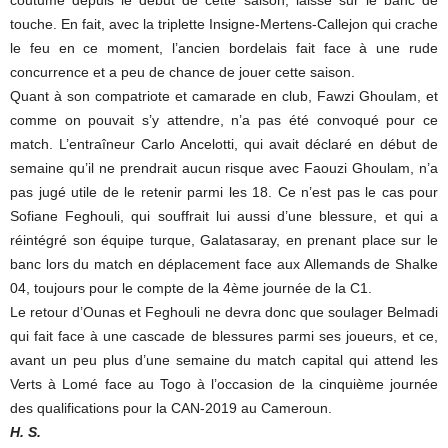
coutume depuis le début de cette saison, laissé sur le banc de
touche. En fait, avec la triplette Insigne-Mertens-Callejon qui crache
le feu en ce moment, l’ancien bordelais fait face à une rude
concurrence et a peu de chance de jouer cette saison.
Quant à son compatriote et camarade en club, Fawzi Ghoulam, et
comme on pouvait s’y attendre, n’a pas été convoqué pour ce
match. L’entraîneur Carlo Ancelotti, qui avait déclaré en début de
semaine qu’il ne prendrait aucun risque avec Faouzi Ghoulam, n’a
pas jugé utile de le retenir parmi les 18. Ce n’est pas le cas pour
Sofiane Feghouli, qui souffrait lui aussi d’une blessure, et qui a
réintégré son équipe turque, Galatasaray, en prenant place sur le
banc lors du match en déplacement face aux Allemands de Shalke
04, toujours pour le compte de la 4ème journée de la C1.
Le retour d’Ounas et Feghouli ne devra donc que soulager Belmadi
qui fait face à une cascade de blessures parmi ses joueurs, et ce,
avant un peu plus d’une semaine du match capital qui attend les
Verts à Lomé face au Togo à l’occasion de la cinquième journée
des qualifications pour la CAN-2019 au Cameroun.
H. S.