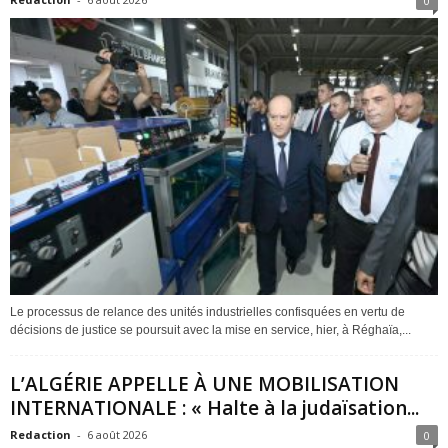
0
Le processus de relance des unités industrielles confisquées en vertu de
décisions de justice se poursuit avec la mise en service, hier, à Réghaïa,...
L’ALGÉRIE APPELLE À UNE MOBILISATION
INTERNATIONALE : « Halte à la judaïsation...
Redaction
-
6 août 2026
0