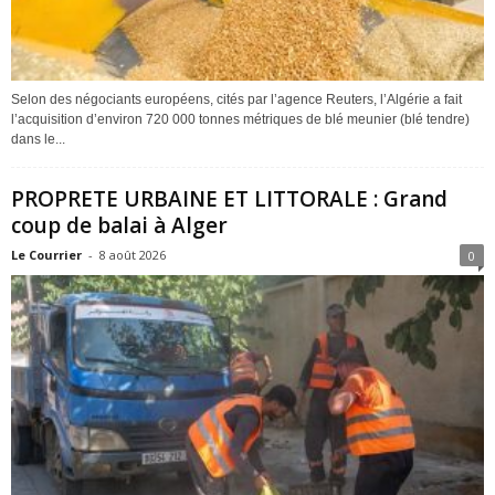
Selon des négociants européens, cités par l’agence Reuters, l’Algérie a fait
l’acquisition d’environ 720 000 tonnes métriques de blé meunier (blé tendre)
dans le...
PROPRETE URBAINE ET LITTORALE : Grand
coup de balai à Alger
Le Courrier
-
8 août 2026
0