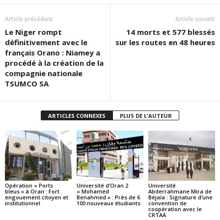
Article précédent
Article suivant
Le Niger rompt
14 morts et 577 blessés
définitivement avec le
sur les routes en 48 heures
français Orano : Niamey a
procédé à la création de la
compagnie nationale
TSUMCO SA
ARTICLES CONNEXES
PLUS DE L'AUTEUR
Opération « Ports
Université d’Oran 2
Université
bleus » à Oran : Fort
« Mohamed
Abderrahmane Mira de
engouement citoyen et
Benahmed » : Près de 6
Béjaïa : Signature d’une
institutionnel
100 nouveaux étudiants
convention de
coopération avec le
CRTAA