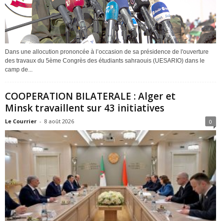
Dans une allocution prononcée à l’occasion de sa présidence de l'ouverture
des travaux du 5ème Congrès des étudiants sahraouis (UESARIO) dans le
camp de...
COOPERATION BILATERALE : Alger et
Minsk travaillent sur 43 initiatives
Le Courrier
-
8 août 2026
0