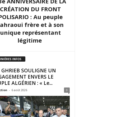
3e ANNIVERSAIRE DE LA
CRÉATION DU FRONT
POLISARIO : Au peuple
sahraoui frère et à son
unique représentant
légitime
RNIÈRES INFOS
I GHRIEB SOULIGNE UN
GAGEMENT ENVERS LE
PLE ALGÉRIEN : « Le...
ction
-
6 août 2026
0