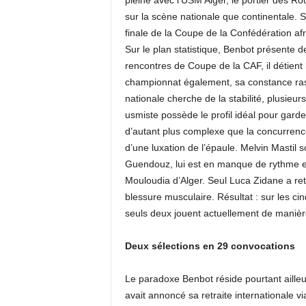
pleine avec l’USM Alger, le portier des R
sur la scène nationale que continentale. S
finale de la Coupe de la Confédération af
Sur le plan statistique, Benbot présente 
rencontres de Coupe de la CAF, il détient 
championnat également, sa constance ras
nationale cherche de la stabilité, plusie
usmiste possède le profil idéal pour garder
d’autant plus complexe que la concurrenc
d’une luxation de l’épaule. Melvin Mastil s
Guendouz, lui est en manque de rythme et 
Mouloudia d’Alger. Seul Luca Zidane a re
blessure musculaire. Résultat : sur les cin
seuls deux jouent actuellement de manière
Deux sélections en 29 convocations
Le paradoxe Benbot réside pourtant ailleu
avait annoncé sa retraite internationale v