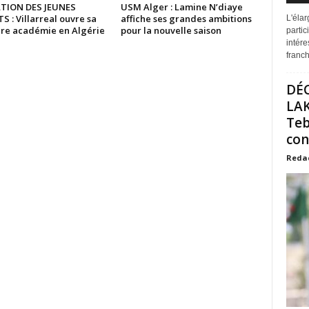
TION DES JEUNES
USM Alger : Lamine N’diaye
 : Villarreal ouvre sa
affiche ses grandes ambitions
L'éla
re académie en Algérie
pour la nouvelle saison
partic
intére
franchi
DÉ
LAK
Teb
con
Reda