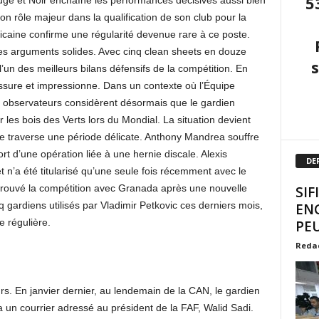
5
ouge et Noir enchaîne les performances décisives aussi bien
on rôle majeur dans la qualification de son club pour la
ricaine confirme une régularité devenue rare à ce poste.
des arguments solides. Avec cinq clean sheets en douze
l’un des meilleurs bilans défensifs de la compétition. En
sure et impressionne. Dans un contexte où l’Équipe
urs observateurs considèrent désormais que le gardien
 les bois des Verts lors du Mondial. La situation devient
e traverse une période délicate. Anthony Mandrea souffre
ort d’une opération liée à une hernie discale. Alexis
DE
n’a été titularisé qu’une seule fois récemment avec le
trouvé la compétition avec Granada après une nouvelle
SIF
q gardiens utilisés par Vladimir Petkovic ces derniers mois,
EN
 régulière.
PEU
Reda
rs. En janvier dernier, au lendemain de la CAN, le gardien
ia un courrier adressé au président de la FAF, Walid Sadi.