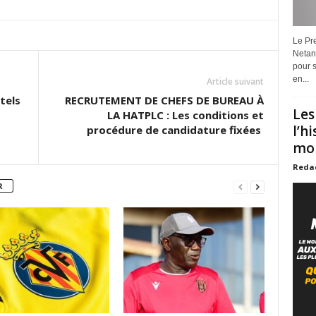
Le Pre
Netan
pour s
en...
Article suivant
tels
RECRUTEMENT DE CHEFS DE BUREAU À
Les
LA HATPLC : Les conditions et
l’h
procédure de candidature fixées
mon
Reda
R