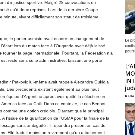
ent d’injustice sportive. Malgré 29 convocations en
larisé qu’à deux reprises. Lors de la dernière Coupe
e minute, vivant difficilement son statut de troisième
ique, le portier usmiste avait espéré un changement de
Le pro
 l’écart lors du match face à l’Ouganda avait déjà laissé
confis
poursu
e tourner la page internationale. Pourtant, la Fédération n’a
er est resté sans suite administrative, laissant une porte
L’A
MO
INT
Vladimir Petkovic lui-même avait rappelé Alexandre Oukidja
juda
nale. Des précédents existent également au plus haut
Reda
en équipe d’Argentine après avoir quitté la sélection en
a America face au Chili. Dans ce contexte, le cas Benbot
 comme une option crédible. D’autant que le principal
À l’issue de la qualification de l’USMA pour la finale de la
message sans ambiguïté : il répondra présent en cas de
ns. Elle traduit moins un revirement qu’un attachement