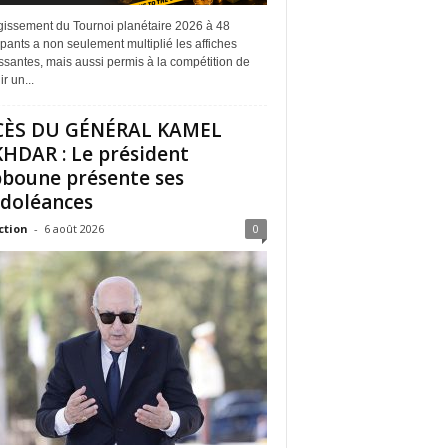
rgissement du Tournoi planétaire 2026 à 48
ipants a non seulement multiplié les affiches
ssantes, mais aussi permis à la compétition de
r un...
CÈS DU GÉNÉRAL KAMEL
HDAR : Le président
boune présente ses
doléances
ction
-
6 août 2026
0