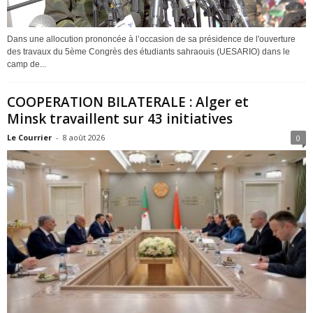
Dans une allocution prononcée à l’occasion de sa présidence de l'ouverture
des travaux du 5ème Congrès des étudiants sahraouis (UESARIO) dans le
camp de...
COOPERATION BILATERALE : Alger et
Minsk travaillent sur 43 initiatives
Le Courrier
-
8 août 2026
0