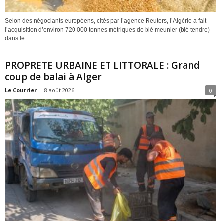
Selon des négociants européens, cités par l’agence Reuters, l’Algérie a fait
l’acquisition d’environ 720 000 tonnes métriques de blé meunier (blé tendre)
dans le...
PROPRETE URBAINE ET LITTORALE : Grand
coup de balai à Alger
Le Courrier
-
8 août 2026
0