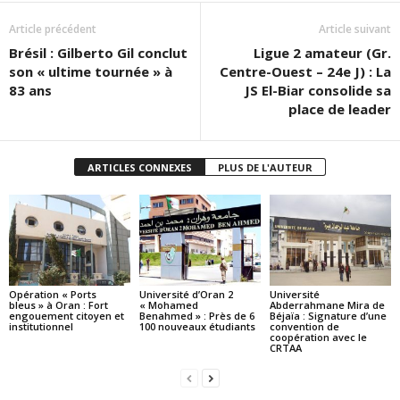
Article précédent
Article suivant
Brésil : Gilberto Gil conclut
Ligue 2 amateur (Gr.
son « ultime tournée » à
Centre-Ouest – 24e J) : La
83 ans
JS El-Biar consolide sa
place de leader
ARTICLES CONNEXES
PLUS DE L'AUTEUR
Opération « Ports
Université d’Oran 2
Université
bleus » à Oran : Fort
« Mohamed
Abderrahmane Mira de
engouement citoyen et
Benahmed » : Près de 6
Béjaïa : Signature d’une
institutionnel
100 nouveaux étudiants
convention de
coopération avec le
CRTAA