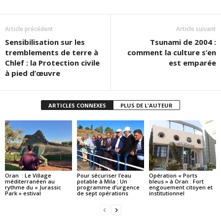
Article précédent
Article suivant
Sensibilisation sur les
Tsunami de 2004 :
tremblements de terre à
comment la culture s’en
Chlef : la Protection civile
est emparée
à pied d’œuvre
ARTICLES CONNEXES
PLUS DE L'AUTEUR
Oran : Le Village
Pour sécuriser l’eau
Opération « Ports
méditerranéen au
potable à Mila : Un
bleus » à Oran : Fort
rythme du « Jurassic
programme d’urgence
engouement citoyen et
Park » estival
de sept opérations
institutionnel