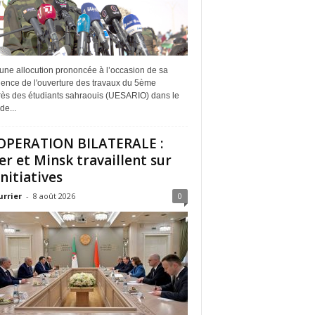
une allocution prononcée à l’occasion de sa
dence de l'ouverture des travaux du 5ème
ès des étudiants sahraouis (UESARIO) dans le
de...
PERATION BILATERALE :
er et Minsk travaillent sur
initiatives
urrier
-
8 août 2026
0