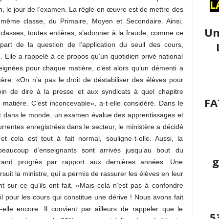
L
, le jour de l’examen. La règle en œuvre est de mettre des
 même classe, du Primaire, Moyen et Secondaire. Ainsi,
Un
es classes, toutes entières, s’adonner à la fraude, comme ce
part de la question de l’application du seuil des cours,
 Elle a rappelé à ce propos qu’un quotidien privé national
seignées pour chaque matière, c’est alors qu’un démenti a
ère. «On n’a pas le droit de déstabiliser des élèves pour
n de dire à la presse et aux syndicats à quel chapitre
FA
 matière. C’est inconcevable», a-t-elle considéré. Dans le
ut dans le monde, un examen évalue des apprentissages et
rentes enregistrées dans le secteur, le ministère a décidé
t cela est tout à fait normal, souligne-t-elle. Aussi, la
eaucoup d’enseignants sont arrivés jusqu’au bout du
g
rand progrès par rapport aux dernières années. Une
rsuit la ministre, qui a permis de rassurer les élèves en leur
t sur ce qu’ils ont fait. «Mais cela n’est pas à confondre
il pour les cours qui constitue une dérive ! Nous avons fait
-elle encore. Il convient par ailleurs de rappeler que le
5