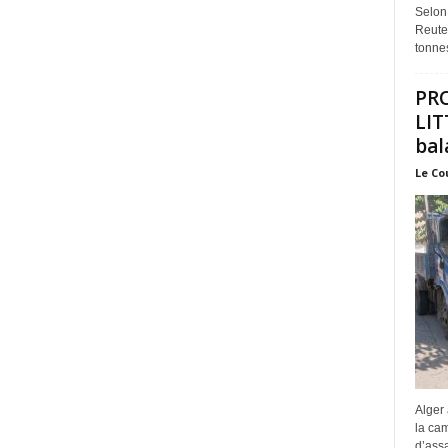
Selon
Reuter
tonnes
PR
LIT
bal
Le Co
Alger 
la ca
d’assa