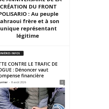
CRÉATION DU FRONT
POLISARIO : Au peuple
sahraoui frère et à son
unique représentant
légitime
RNIÈRES INFOS
TE CONTRE LE TRAFIC DE
GUE : Dénoncer vaut
ompense financière
urrier
-
8 août 2026
0