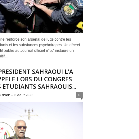
rie renforce son arsenal de lutte contre les
iants et les substances psychotropes. Un décret
if publié au Journal officiel n°57 instaure un
tif...
PRESIDENT SAHRAOUI L’A
PPELE LORS DU CONGRES
 ETUDIANTS SAHRAOUIS...
urrier
-
8 août 2026
0