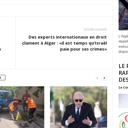
Article suivant
Des experts internationaux en droit
L’Algé
stupéf
clament à Alger : «il est temps qu’Israël
exécut
a
paie pour ses crimes»
disposi
LE 
RA
R
DES
Le Co