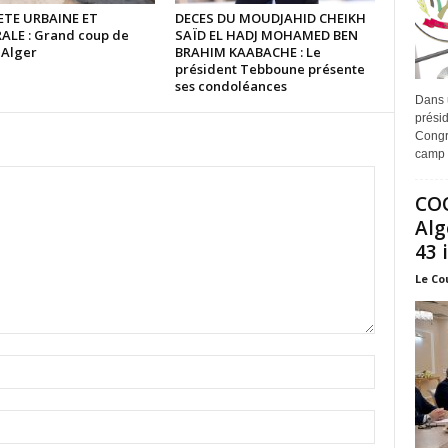
TE URBAINE ET
DECES DU MOUDJAHID CHEIKH
ALE : Grand coup de
SAÏD EL HADJ MOHAMED BEN
à Alger
BRAHIM KAABACHE : Le
président Tebboune présente
ses condoléances
Dans 
prési
Congr
camp 
COO
Alg
43 
Le Co