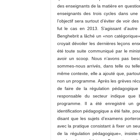
des enseignants de la matière en question
enseignants des trois cycles dans une
l’objectif sera surtout d’éviter de voir d
fut le cas en 2013. S’agissant d’autre 
Benghebrit a lâché un «non catégorique».
croyait dévoiler les dernières leçons en
été toute suite communiqué par le minist
avoir un scoop. Nous n’avons pas besoi
sommes-nous arrivés, dans telle ou telle
même contexte, elle a ajouté que, parto
non un programme. Après les grèves récur
de faire de la régulation pédagogique e
responsable du secteur indique que b
programme. Il a été enregistré un g
identification pédagogique a été faite, pou
disant que les sujets d’examens porteron
avec la pratique consistant à fixer un seu
de la régulation pédagogique», insiste-t