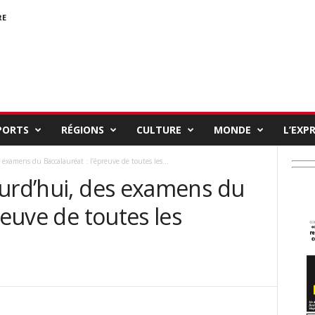
RE
PORTS
RÉGIONS
CULTURE
MONDE
L’EXP
examens du Baccalauréat : l’épreuve de toutes les...
ourd’hui, des examens du
reuve de toutes les