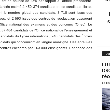
 est en hausse de 23% par rapport à l’année précédente.
arisés estimé à 450 374 candidats et les candidats libres,
i le nombre global des candidats, 3 718 sont issus des
ques, et 2 593 issus des centres de rééducation passeront
Office national des examens et des concours (Onec). Le
7 464 candidats de l’Office national de l’enseignement et
andidats du Lycée international, 248 candidats des Écoles
andidats qui concourront en langue amazighe. Ces épreuves
 centres encadrés par 163 000 enseignants. L’annonce des
DE
LUT
DRO
réc
Le Co