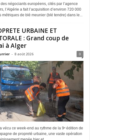
 des négociants européens, cités par l’agence
s, l’Algérie a fait l’acquisition d’environ 720 000
 métriques de blé meunier (blé tendre) dans le...
OPRETE URBAINE ET
TORALE : Grand coup de
ai à Alger
urrier
-
8 août 2026
0
a vécu ce week-end au rythme de la 9ᵉ édition de
mpagne de propreté urbaine, une vaste opération
inissement menée hier et...