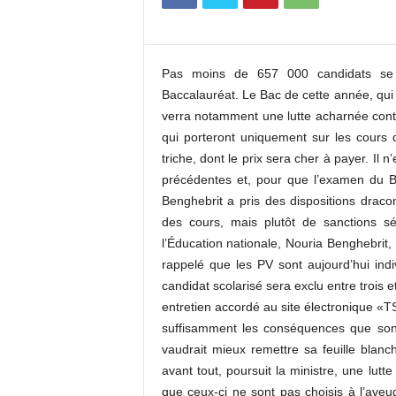
c
o
m
Pas moins de 657 000 candidats se di
Baccalauréat. Le Bac de cette année, qui 
verra notamment une lutte acharnée contr
qui porteront uniquement sur les cours
triche, dont le prix sera cher à payer. Il
précédentes et, pour que l’examen du Ba
Benghebrit a pris des dispositions dracon
des cours, mais plutôt de sanctions sé
l’Éducation nationale, Nouria Benghebrit, 
rappelé que les PV sont aujourd’hui indi
candidat scolarisé sera exclu entre trois 
entretien accordé au site électronique «
suffisamment les conséquences que sont l
vaudrait mieux remettre sa feuille blanch
avant tout, poursuit la ministre, une lutte
que ceux-ci ne sont pas choisis à l’aveug