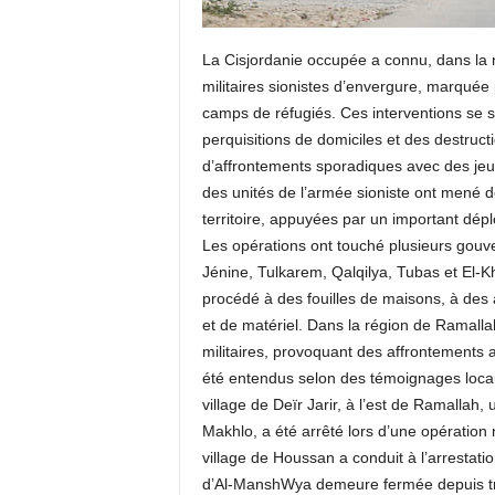
La Cisjordanie occupée a connu, dans la n
militaires sionistes d’envergure, marquée p
camps de réfugiés. Ces interventions se s
perquisitions de domiciles et des destruct
d’affrontements sporadiques avec des jeun
des unités de l’armée sioniste ont mené
territoire, appuyées par un important dépl
Les opérations ont touché plusieurs gou
Jénine, Tulkarem, Qalqilya, Tubas et El-K
procédé à des fouilles de maisons, à des a
et de matériel. Dans la région de Ramalla
militaires, provoquant des affrontements a
été entendus selon des témoignages locaux
village de Deïr Jarir, à l’est de Ramall
Makhlo, a été arrêté lors d’une opération
village de Houssan a conduit à l’arrestation
d’Al-ManshWya demeure fermée depuis trois