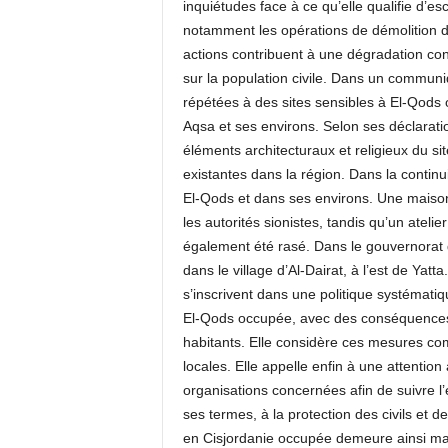
inquiétudes face à ce qu’elle qualifie d’e
notamment les opérations de démolition de 
actions contribuent à une dégradation con
sur la population civile. Dans un communi
répétées à des sites sensibles à El-Qods
Aqsa et ses environs. Selon ses déclaratio
éléments architecturaux et religieux du sit
existantes dans la région. Dans la continu
El-Qods et dans ses environs. Une maison 
les autorités sionistes, tandis qu’un atelie
également été rasé. Dans le gouvernorat d
dans le village d’Al-Dairat, à l’est de Yat
s’inscrivent dans une politique systémat
El-Qods occupée, avec des conséquences dir
habitants. Elle considère ces mesures co
locales. Elle appelle enfin à une attentio
organisations concernées afin de suivre l’é
ses termes, à la protection des civils et de
en Cisjordanie occupée demeure ainsi marqu