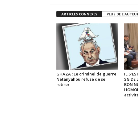
ARTICLES CONNEXES
PLUS DE L'AUTEU
GHAZA : Le criminel de guerre
IL S’E
Netanyahou refuse de se
SG DE 
retirer
BON N
HOMOLO
activi