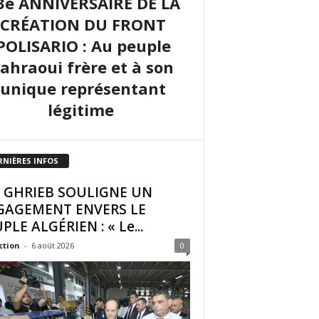
3e ANNIVERSAIRE DE LA
CRÉATION DU FRONT
POLISARIO : Au peuple
sahraoui frère et à son
unique représentant
légitime
RNIÈRES INFOS
I GHRIEB SOULIGNE UN
GAGEMENT ENVERS LE
PLE ALGÉRIEN : « Le...
ction
-
6 août 2026
0