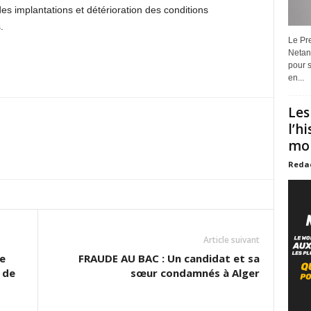
es implantations et détérioration des conditions
.
Le Pre
Netan
pour s
en...
Les
l’h
mon
Reda
Article suivant
e
FRAUDE AU BAC : Un candidat et sa
 de
sœur condamnés à Alger