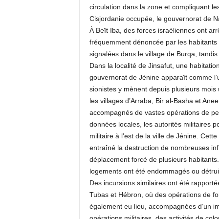
circulation dans la zone et compliquant l
Cisjordanie occupée, le gouvernorat de Na
À Beït Iba, des forces israéliennes ont 
fréquemment dénoncée par les habitants 
signalées dans le village de Burqa, tandis
Dans la localité de Jinsafut, une habitati
gouvernorat de Jénine apparaît comme l’u
sionistes y mènent depuis plusieurs mois u
les villages d’Arraba, Bir al-Basha et Ane
accompagnés de vastes opérations de perq
données locales, les autorités militaires p
militaire à l’est de la ville de Jénine. Cet
entraîné la destruction de nombreuses infr
déplacement forcé de plusieurs habitants.
logements ont été endommagés ou détruit
Des incursions similaires ont été rapport
Tubas et Hébron, où des opérations de foui
également eu lieu, accompagnées d’un imp
opérations militaires, des activités de col