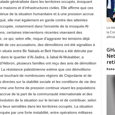
scalade généralisée dans les territoires occupés, évoquant
maisons et d’infrastructures civiles. Elle affirme que ces
tinue de la situation humanitaire et à une pression accrue
qué, elle met également en garde contre des atteintes
 occupée, notamment dans l’enceinte de la mosquée Al-
Le min
ns, certaines interventions récentes viseraient des
la Com
africa
e, ce qui, selon elle, risque d’aggraver les tensions déjà
ité de ces accusations, des démolitions ont été signalées à
GHA
située entre Bir Nabala et Beït Hanina a été détruite par
Net
r dans le quartier d’Al-Jadira, à Jabal Al-Mukabber, a
ret
’Hébron, plusieurs familles ont reçu des avis de démolition
Reda
ta. La résistance palestinienne estime que ces démolitions
ique touchant de nombreuses régions de Cisjordanie et de
ectes sur la stabilité sociale et les conditions de vie des
mme une forme de pression continue visant les populations
n accrue de la part de la communauté internationale et des
volution de la situation sur le terrain et de contribuer, selon
s lieux sensibles dans les territoires occupés. La situation
ée par une forte instabilité, entre opérations militaires