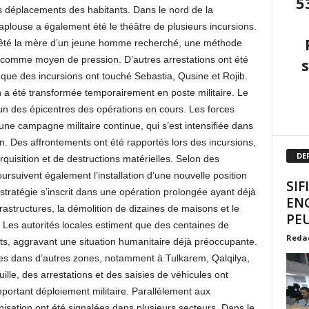
5
es déplacements des habitants. Dans le nord de la
plouse a également été le théâtre de plusieurs incursions.
arrêté la mère d’un jeune homme recherché, une méthode
comme moyen de pression. D’autres arrestations ont été
 que des incursions ont touché Sebastia, Qusine et Rojib.
on a été transformée temporairement en poste militaire. Le
n des épicentres des opérations en cours. Les forces
ne campagne militaire continue, qui s’est intensifiée dans
en. Des affrontements ont été rapportés lors des incursions,
DE
uisition et de destructions matérielles. Selon des
oursuivent également l’installation d’une nouvelle position
SIF
te stratégie s’inscrit dans une opération prolongée ayant déjà
EN
astructures, la démolition de dizaines de maisons et le
PEU
 Les autorités locales estiment que des centaines de
Reda
s, aggravant une situation humanitaire déjà préoccupante.
ées dans d’autres zones, notamment à Tulkarem, Qalqilya,
lle, des arrestations et des saisies de véhicules ont
ortant déploiement militaire. Parallèlement aux
onisation ont été signalées dans plusieurs secteurs. Dans le