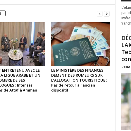
L'éla
partic
R
intére
franchi
DÉ
LAK
Teb
con
Reda
ST ENTRETENU AVEC LE
LE MINISTÈRE DES FINANCES
LA LIGUE ARABE ET UN
DÉMENT DES RUMEURS SUR
OMBRE DE SES
L’ALLOCATION TOURISTIQUE :
GUES : Intenses
Pas de retour à l’ancien
tés de Attaf à Amman
dispositif