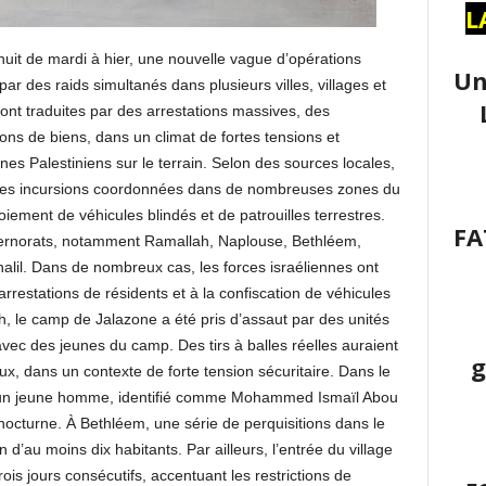
L
uit de mardi à hier, une nouvelle vague d’opérations
Un
ar des raids simultanés dans plusieurs villes, villages et
ont traduites par des arrestations massives, des
ions de biens, dans un climat de fortes tensions et
es Palestiniens sur le terrain. Selon des sources locales,
 des incursions coordonnées dans de nombreuses zones du
oiement de véhicules blindés et de patrouilles terrestres.
FA
vernorats, notamment Ramallah, Naplouse, Bethléem,
halil. Dans de nombreux cas, les forces israéliennes ont
rrestations de résidents et à la confiscation de véhicules
h, le camp de Jalazone a été pris d’assaut par des unités
vec des jeunes du camp. Des tirs à balles réelles auraient
g
, dans un contexte de forte tension sécuritaire. Dans le
ah, un jeune homme, identifié comme Mohammed Ismaïl Abou
 nocturne. À Bethléem, une série de perquisitions dans le
 d’au moins dix habitants. Par ailleurs, l’entrée du village
 jours consécutifs, accentuant les restrictions de