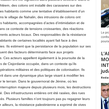
hléem, des colons ont installé des caravanes sur des
r les habitants comme une tentative d’établissement d’un
s le village de Nahalin, des intrusions de colons ont
 habitants, accompagnées d’actes d’intimidation et de
ans ce contexte de tensions croissantes, des réactions
Le pro
érents acteurs locaux. Des responsables de la résistance
confis
abitants de certaines localités ayant fait face à des
poursu
nies. Ils estiment que la persistance de la population sur ses
ituent des facteurs déterminants face aux projets
L’A
s. Ces acteurs appellent également à la poursuite de la
MO
es de Cisjordanie occupée, dans un contexte qu’ils
INT
rations militaires et des politiques de colonisation. Ils
juda
crit dans une dynamique plus large visant à modifier les
Reda
ur le terrain. Dans le gouvernorat de Jénine, où les
interruption majeure depuis plusieurs mois, les destructions
vé. Des infrastructures entières ont été rasées, des rues
és. Plusieurs familles n’ont toujours pas pu regagner leurs
r ailleurs, la résistance palestinienne a exprimé de vives