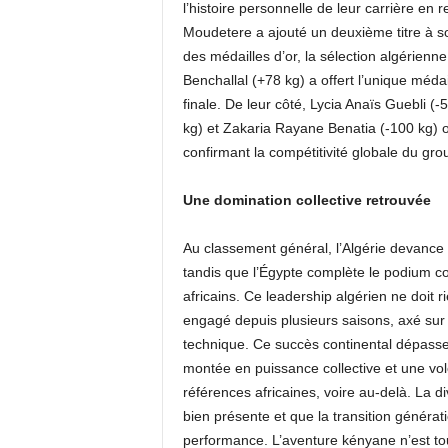
l’histoire personnelle de leur carrière en 
Moudetere a ajouté un deuxième titre à s
des médailles d’or, la sélection algérienn
Benchallal (+78 kg) a offert l’unique médai
finale. De leur côté, Lycia Anaïs Guebli (
kg) et Zakaria Rayane Benatia (-100 kg) 
confirmant la compétitivité globale du gro
Une domination collective retrouvée
Au classement général, l’Algérie devance l
tandis que l’Égypte complète le podium co
africains. Ce leadership algérien ne doit 
engagé depuis plusieurs saisons, axé sur la
technique. Ce succès continental dépasse l
montée en puissance collective et une volo
références africaines, voire au-delà. La d
bien présente et que la transition généra
performance. L’aventure kényane n’est to