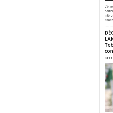
L'éla
partic
intére
franchi
DÉ
LAK
Teb
con
Reda