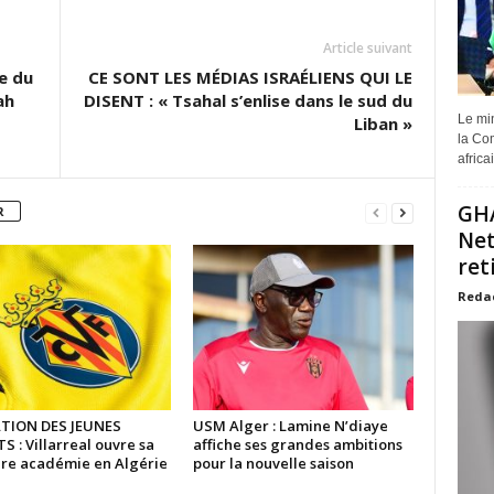
Article suivant
e du
CE SONT LES MÉDIAS ISRAÉLIENS QUI LE
lah
DISENT : « Tsahal s’enlise dans le sud du
Le min
Liban »
la Com
africa
GHA
R
Net
ret
Reda
TION DES JEUNES
USM Alger : Lamine N’diaye
 : Villarreal ouvre sa
affiche ses grandes ambitions
re académie en Algérie
pour la nouvelle saison