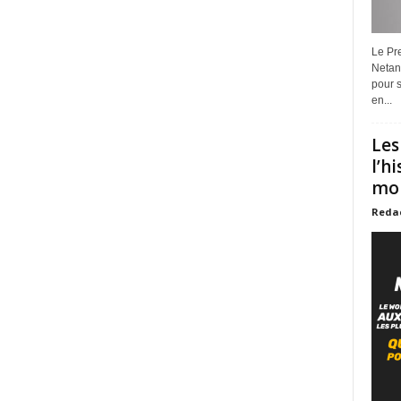
Le Pre
Netan
pour s
en...
Les
l’h
mon
Reda