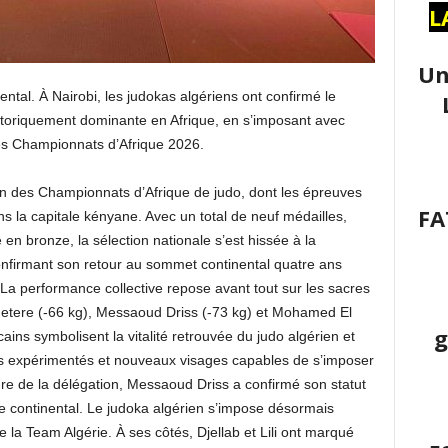
L
Un
ental. À Nairobi, les judokas algériens ont confirmé le
istoriquement dominante en Afrique, en s’imposant avec
des Championnats d’Afrique 2026.
tion des Championnats d’Afrique de judo, dont les épreuves
FA
s la capitale kényane. Avec un total de neuf médailles,
 en bronze, la sélection nationale s’est hissée à la
nfirmant son retour au sommet continental quatre ans
La performance collective repose avant tout sur les sacres
etere (-66 kg), Messaoud Driss (-73 kg) et Mohamed El
g
cains symbolisent la vitalité retrouvée du judo algérien et
tes expérimentés et nouveaux visages capables de s’imposer
ure de la délégation, Messaoud Driss a confirmé son statut
e continental. Le judoka algérien s’impose désormais
la Team Algérie. À ses côtés, Djellab et Lili ont marqué