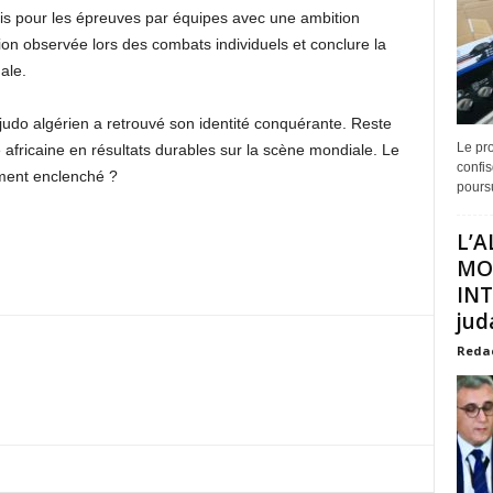
amis pour les épreuves par équipes avec une ambition
ion observée lors des combats individuels et conclure la
ale.
 judo algérien a retrouvé son identité conquérante. Reste
Le pro
africaine en résultats durables sur la scène mondiale. Le
confis
ement enclenché ?
poursu
L’A
MO
INT
juda
Reda