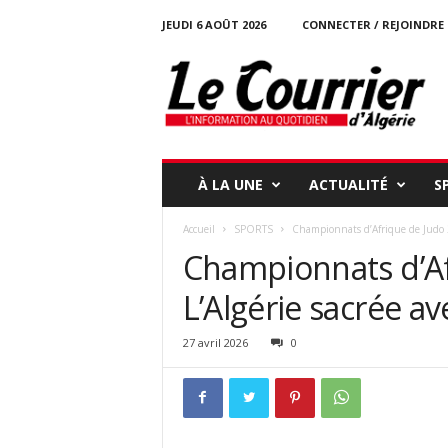
JEUDI 6 AOÛT 2026
CONNECTER / REJOINDRE
l
e
c
o
u
r
r
À LA UNE
ACTUALITÉ
S
i
e
Accueil
SPORTS
Championnats d’Afrique de Judo 20
r
Championnats d’Af
-
d
L’Algérie sacrée av
a
l
g
27 avril 2026
0
e
r
i
e
.