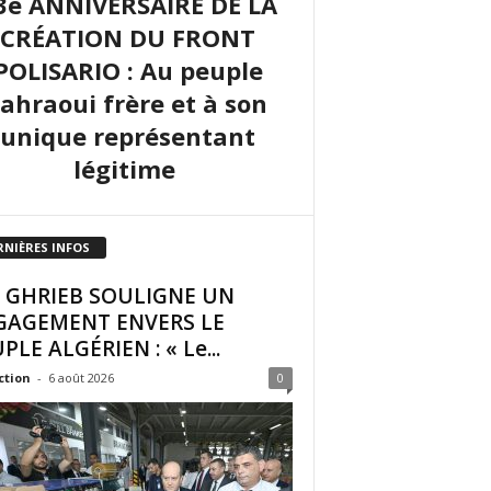
3e ANNIVERSAIRE DE LA
CRÉATION DU FRONT
POLISARIO : Au peuple
sahraoui frère et à son
unique représentant
légitime
RNIÈRES INFOS
I GHRIEB SOULIGNE UN
GAGEMENT ENVERS LE
PLE ALGÉRIEN : « Le...
ction
-
6 août 2026
0