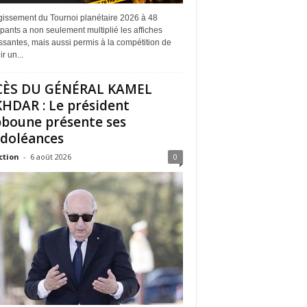
rgissement du Tournoi planétaire 2026 à 48
ipants a non seulement multiplié les affiches
ssantes, mais aussi permis à la compétition de
r un...
CÈS DU GÉNÉRAL KAMEL
HDAR : Le président
boune présente ses
doléances
ction
-
6 août 2026
0