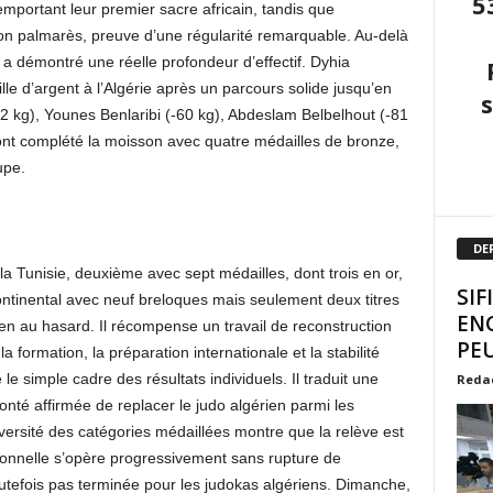
5
remportant leur premier sacre africain, tandis que
on palmarès, preuve d’une régularité remarquable. Au-delà
e a démontré une réelle profondeur d’effectif. Dyhia
lle d’argent à l’Algérie après un parcours solide jusqu’en
-52 kg), Younes Benlaribi (-60 kg), Abdeslam Belbelhout (-81
ont complété la moisson avec quatre médailles de bronze,
upe.
DE
a Tunisie, deuxième avec sept médailles, dont trois en or,
SIF
ntinental avec neuf breloques mais seulement deux titres
EN
rien au hasard. Il récompense un travail de reconstruction
PEU
 formation, la préparation internationale et la stabilité
e simple cadre des résultats individuels. Il traduit une
Reda
nté affirmée de replacer le judo algérien parmi les
iversité des catégories médaillées montre que la relève est
tionnelle s’opère progressivement sans rupture de
utefois pas terminée pour les judokas algériens. Dimanche,