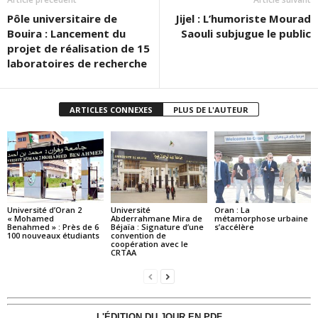
Pôle universitaire de
Jijel : L’humoriste Mourad
Bouira : Lancement du
Saouli subjugue le public
projet de réalisation de 15
laboratoires de recherche
ARTICLES CONNEXES
PLUS DE L'AUTEUR
Université d’Oran 2
Université
Oran : La
« Mohamed
Abderrahmane Mira de
métamorphose urbaine
Benahmed » : Près de 6
Béjaïa : Signature d’une
s’accélère
100 nouveaux étudiants
convention de
coopération avec le
CRTAA
L'ÉDITION DU JOUR EN PDF