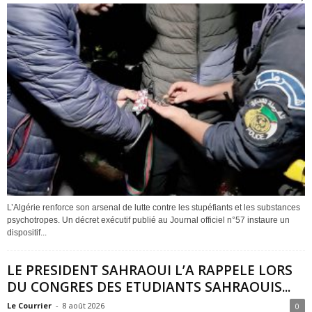
L’Algérie renforce son arsenal de lutte contre les stupéfiants et les substances
psychotropes. Un décret exécutif publié au Journal officiel n°57 instaure un
dispositif...
LE PRESIDENT SAHRAOUI L’A RAPPELE LORS
DU CONGRES DES ETUDIANTS SAHRAOUIS...
Le Courrier
-
8 août 2026
0