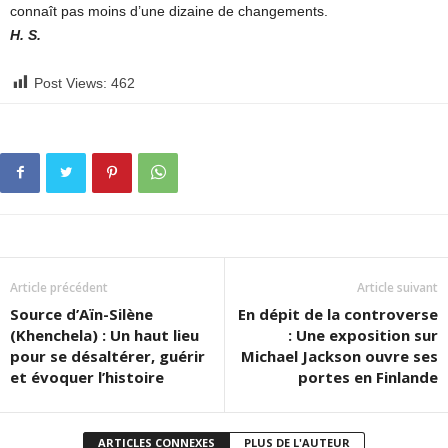
connaît pas moins d’une dizaine de changements.
H. S.
Post Views:
462
Article précédent
Article suivant
Source d’Aïn-Silène
En dépit de la controverse
(Khenchela) : Un haut lieu
: Une exposition sur
pour se désaltérer, guérir
Michael Jackson ouvre ses
et évoquer l’histoire
portes en Finlande
ARTICLES CONNEXES
PLUS DE L'AUTEUR