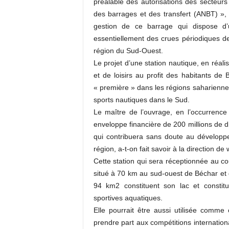
préalable des autorisations des secteurs
des barrages et des transfert (ANBT) », 
gestion de ce barrage qui dispose d
essentiellement des crues périodiques de
région du Sud-Ouest.
Le projet d’une station nautique, en réali
et de loisirs au profit des habitants 
« première » dans les régions saharien
sports nautiques dans le Sud.
Le maître de l’ouvrage, en l’occurrenc
enveloppe financière de 200 millions de di
qui contribuera sans doute au développe
région, a-t-on fait savoir à la direction de
Cette station qui sera réceptionnée au 
situé à 70 km au sud-ouest de Béchar et 
94 km2 constituent son lac et constit
sportives aquatiques.
Elle pourrait être aussi utilisée comm
prendre part aux compétitions internation