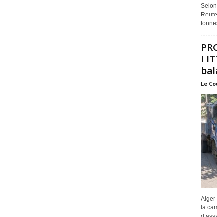
Selon
Reuter
tonnes
PR
LIT
bal
Le Co
Alger 
la ca
d’assa