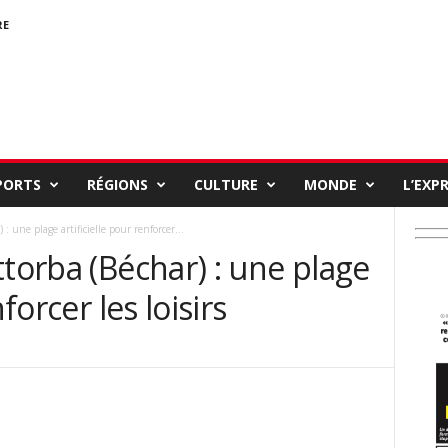
RE
PORTS
RÉGIONS
CULTURE
MONDE
L’EXP
 : une plage artificielle pour renforcer...
ttorba (Béchar) : une plage
forcer les loisirs