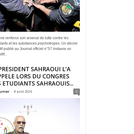
rie renforce son arsenal de lutte contre les
iants et les substances psychotropes. Un décret
if publié au Journal officiel n°57 instaure un
tif...
PRESIDENT SAHRAOUI L’A
PPELE LORS DU CONGRES
 ETUDIANTS SAHRAOUIS...
urrier
-
8 août 2026
0