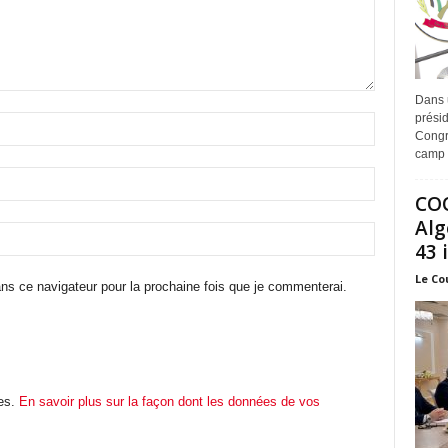
Dans 
prési
Congr
camp 
COO
Alg
43 
Le Co
ns ce navigateur pour la prochaine fois que je commenterai.
les.
En savoir plus sur la façon dont les données de vos