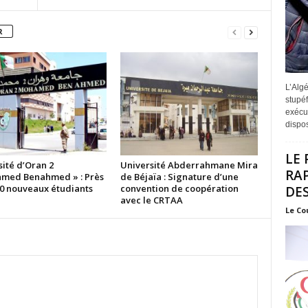
R
L’Algé
stupéf
exécut
disposi
LE 
ité d’Oran 2
Université Abderrahmane Mira
RA
med Benahmed » : Près
de Béjaïa : Signature d’une
00 nouveaux étudiants
convention de coopération
DES
avec le CRTAA
Le Co