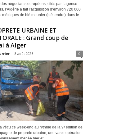
 des négociants européens, cités par l’agence
s, l’Algérie a fait l’acquisition d’environ 720 000
 métriques de blé meunier (blé tendre) dans le...
OPRETE URBAINE ET
TORALE : Grand coup de
ai à Alger
urrier
-
8 août 2026
0
a vécu ce week-end au rythme de la 9ᵉ édition de
mpagne de propreté urbaine, une vaste opération
inissement menée hier et...