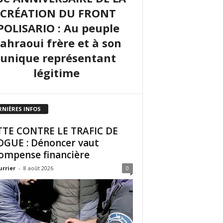
CRÉATION DU FRONT
POLISARIO : Au peuple
sahraoui frère et à son
unique représentant
légitime
RNIÈRES INFOS
TE CONTRE LE TRAFIC DE
GUE : Dénoncer vaut
ompense financière
urrier
-
8 août 2026
0