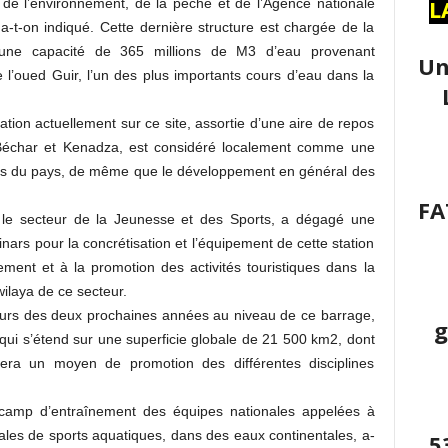
L
 de l’environnement, de la pèche et de l’Agence nationale
a-t-on indiqué. Cette dernière structure est chargée de la
’une capacité de 365 millions de M3 d’eau provenant
Un
 l’oued Guir, l’un des plus importants cours d’eau dans la
sation actuellement sur ce site, assortie d’une aire de repos
de Béchar et Kenadza, est considéré localement comme une
nes du pays, de même que le développement en général des
FA
e le secteur de la Jeunesse et des Sports, a dégagé une
nars pour la concrétisation et l’équipement de cette station
ment et à la promotion des activités touristiques dans la
 wilaya de ce secteur.
cours des deux prochaines années au niveau de ce barrage,
g
qui s’étend sur une superficie globale de 21 500 km2, dont
uera un moyen de promotion des différentes disciplines
e camp d’entraînement des équipes nationales appelées à
ales de sports aquatiques, dans des eaux continentales, a-
5