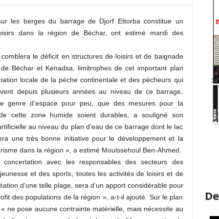
 sur les berges du barrage de Djorf Ettorba constitue un
sirs dans la région de Béchar, ont estimé mardi des
 comblera le déficit en structures de loisirs et de baignade
de Béchar et Kenadsa, limitrophes de cet important plan
iation locale de la pèche continentale et des pécheurs qui
ivent depuis plusieurs années au niveau de ce barrage,
e ce genre d’espace pour peu, que des mesures pour la
 de cette zone humide soient durables, a souligné son
ificielle au niveau du plan d’eau de ce barrage dont le lac
ra une très bonne initiative pour le développement et la
tourisme dans la région », a estimé Moulssehoul Ben-Ahmed.
concertation avec les responsables des secteurs des
eunesse et des sports, toutes les activités de loisirs et de
éation d’une telle plage, sera d’un apport considérable pour
De
rofit des populations de la région », a-t-il ajouté. Sur le plan
« ne pose aucune contrainte matérielle, mais nécessite au