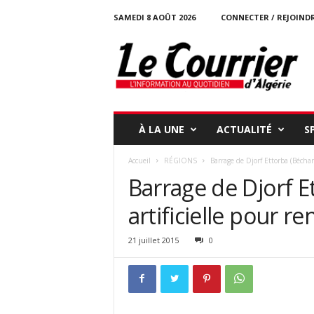
SAMEDI 8 AOÛT 2026
CONNECTER / REJOIND
l
e
c
o
u
r
r
À LA UNE
ACTUALITÉ
S
i
e
Accueil
RÉGIONS
Barrage de Djorf Ettorba (Béchar)
r
Barrage de Djorf E
-
d
artificielle pour ren
a
l
g
21 juillet 2015
0
e
r
i
e
.