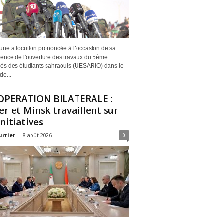
une allocution prononcée à l’occasion de sa
dence de l'ouverture des travaux du 5ème
ès des étudiants sahraouis (UESARIO) dans le
de...
PERATION BILATERALE :
er et Minsk travaillent sur
initiatives
urrier
-
8 août 2026
0