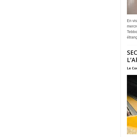
En vis
mercre
Tebbou
étrang
SEC
L’A
Le Co