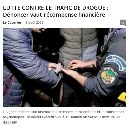
LUTTE CONTRE LE TRAFIC DE DROGUE :
Dénoncer vaut récompense financière
Le Courrier
-
8 août 2026
0
L’Algérie renforce son arsenal de lutte contre les stupéfiants et les substances
psychotropes. Un décret exécutif publié au Journal officiel n°57 instaure un
dispositif...