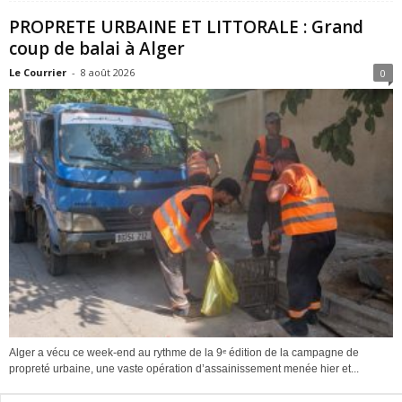
PROPRETE URBAINE ET LITTORALE : Grand
coup de balai à Alger
Le Courrier
-
8 août 2026
0
Alger a vécu ce week-end au rythme de la 9ᵉ édition de la campagne de
propreté urbaine, une vaste opération d’assainissement menée hier et...