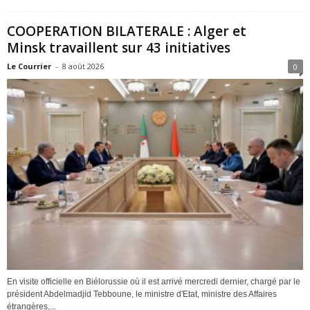
COOPERATION BILATERALE : Alger et
Minsk travaillent sur 43 initiatives
Le Courrier
-
8 août 2026
0
En visite officielle en Biélorussie où il est arrivé mercredi dernier, chargé par le
président Abdelmadjid Tebboune, le ministre d'Etat, ministre des Affaires
étrangères,...