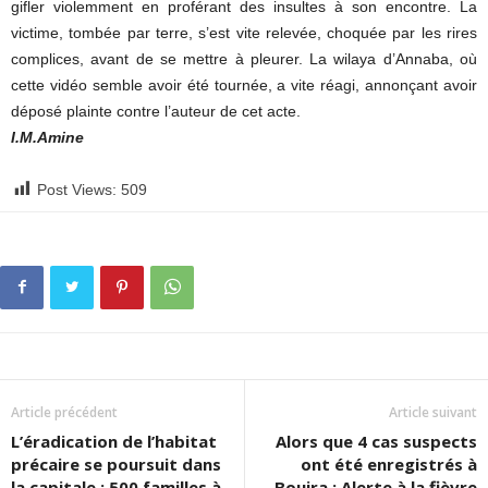
gifler violemment en proférant des insultes à son encontre. La
victime, tombée par terre, s’est vite relevée, choquée par les rires
complices, avant de se mettre à pleurer. La wilaya d’Annaba, où
cette vidéo semble avoir été tournée, a vite réagi, annonçant avoir
déposé plainte contre l’auteur de cet acte.
I.M.Amine
Post Views:
509
Article précédent
Article suivant
L’éradication de l’habitat
Alors que 4 cas suspects
précaire se poursuit dans
ont été enregistrés à
la capitale : 500 familles à
Bouira : Alerte à la fièvre