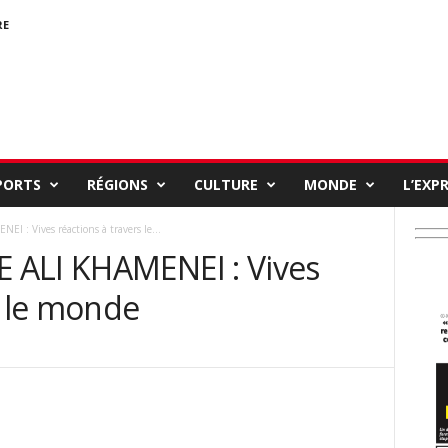
RE
PORTS
RÉGIONS
CULTURE
MONDE
L’EXP
 : Vives réactions à travers le...
 ALI KHAMENEI : Vives
s le monde