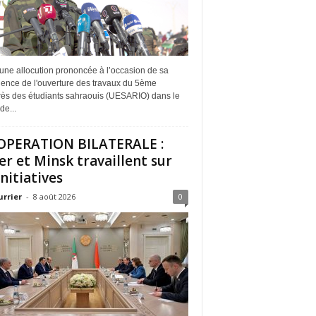
une allocution prononcée à l’occasion de sa
dence de l'ouverture des travaux du 5ème
ès des étudiants sahraouis (UESARIO) dans le
de...
PERATION BILATERALE :
er et Minsk travaillent sur
initiatives
urrier
-
8 août 2026
0