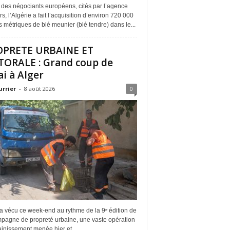
 des négociants européens, cités par l’agence
s, l’Algérie a fait l’acquisition d’environ 720 000
 métriques de blé meunier (blé tendre) dans le...
OPRETE URBAINE ET
TORALE : Grand coup de
ai à Alger
urrier
-
8 août 2026
0
a vécu ce week-end au rythme de la 9ᵉ édition de
mpagne de propreté urbaine, une vaste opération
inissement menée hier et...