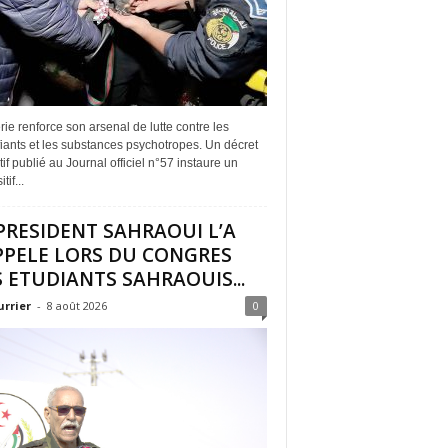
rie renforce son arsenal de lutte contre les
iants et les substances psychotropes. Un décret
if publié au Journal officiel n°57 instaure un
tif...
PRESIDENT SAHRAOUI L’A
PPELE LORS DU CONGRES
 ETUDIANTS SAHRAOUIS...
urrier
-
8 août 2026
0