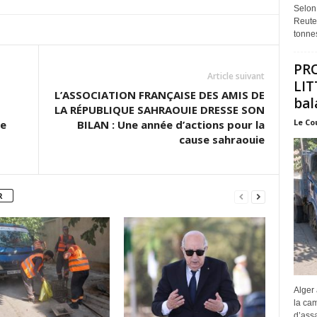
Selon
Reuter
tonnes
PR
Article suivant
LIT
L’ASSOCIATION FRANÇAISE DES AMIS DE
bal
LA RÉPUBLIQUE SAHRAOUIE DRESSE SON
Le Co
de
BILAN : Une année d’actions pour la
cause sahraouie
R
Alger 
la ca
d’assa