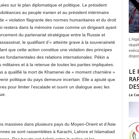
ées sur le plan diplomatique et politique. Le président
doléances au peuple iranien et au président intérimaire
de « violation flagrante des normes humanitaires et du droit
nei restera dans la mémoire russe comme un dirigeant ayant
orcement du partenariat stratégique entre la Russie et
L’Algé
sassinat, le qualifiant d’« atteinte grave à la souveraineté
stupéf
lant que cette action constitue une violation des principes
exécut
disposi
les fondamentales des relations internationales. Pékin a
militaires et à la retenue de toutes les parties impliquées.
LE 
as a qualifié la mort de Khamenei de « moment charnière »
RA
’avenir politique du pays demeure incertain. Elle a ajouté que
DES
res pour limiter l’escalade et ouvrir un dialogue avec les
ue.
Le Co
ns massives dans plusieurs pays du Moyen-Orient et d’Asie
sonnes se sont rassemblées à Karachi, Lahore et Islamabad