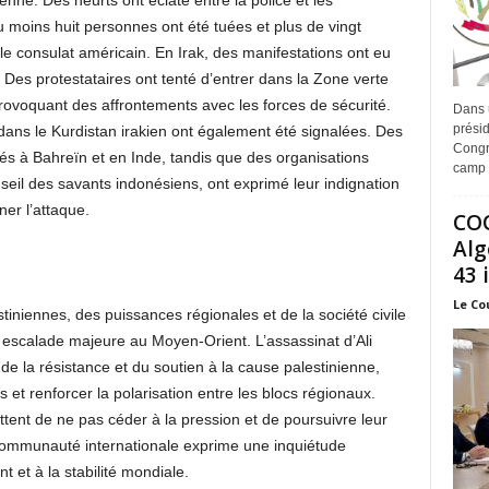
nne. Des heurts ont éclaté entre la police et les
 moins huit personnes ont été tuées et plus de vingt
 le consulat américain. En Irak, des manifestations ont eu
. Des protestataires ont tenté d’entrer dans la Zone verte
rovoquant des affrontements avec les forces de sécurité.
Dans 
prési
ans le Kurdistan irakien ont également été signalées. Des
Congr
és à Bahreïn et en Inde, tandis que des organisations
camp 
seil des savants indonésiens, ont exprimé leur indignation
er l’attaque.
COO
Alg
43 
Le Co
iniennes, des puissances régionales et de la société civile
 escalade majeure au Moyen-Orient. L’assassinat d’Ali
la résistance et du soutien à la cause palestinienne,
s et renforcer la polarisation entre les blocs régionaux.
ttent de ne pas céder à la pression et de poursuivre leur
 communauté internationale exprime une inquiétude
 et à la stabilité mondiale.