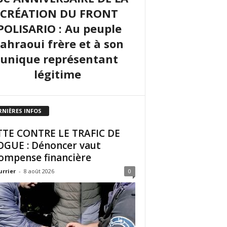
CRÉATION DU FRONT
POLISARIO : Au peuple
sahraoui frère et à son
unique représentant
légitime
RNIÈRES INFOS
TE CONTRE LE TRAFIC DE
GUE : Dénoncer vaut
ompense financière
urrier
-
8 août 2026
0