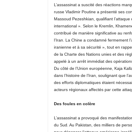
L’assassinat a suscité des réactions marqu
russe Vladimir Poutine a présenté ses con
Massoud Pezeshkian, qualifiant l’attaque 
international ». Selon le Kremlin, Khame
contribué de manière significative au renf
l’Iran. La Chine a condamné fermement l’as
iranienne et à sa sécurité », tout en rappe
de la Charte des Nations unies et des règ
appelé à un arrêt immédiat des opérations 
Du côté de l’Union européenne, Kaja Kall
dans l’histoire de l’Iran, soulignant que l
des efforts diplomatiques étaient nécessai
acteurs régionaux affectés par cette attaq
Des foules en colère
L’assassinat a provoqué des manifestatio
du Sud. Au Pakistan, des milliers de per