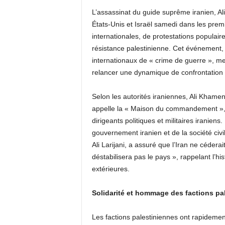
L’assassinat du guide suprême iranien, Al
États-Unis et Israël samedi dans les pr
internationales, de protestations populair
résistance palestinienne. Cet événement,
internationaux de « crime de guerre », m
relancer une dynamique de confrontation 
Selon les autorités iraniennes, Ali Khame
appelle la « Maison du commandement », lo
dirigeants politiques et militaires iranie
gouvernement iranien et de la société civi
Ali Larijani, a assuré que l’Iran ne cédera
déstabilisera pas le pays », rappelant l’hi
extérieures.
Solidarité et hommage des factions pa
Les factions palestiniennes ont rapidemen