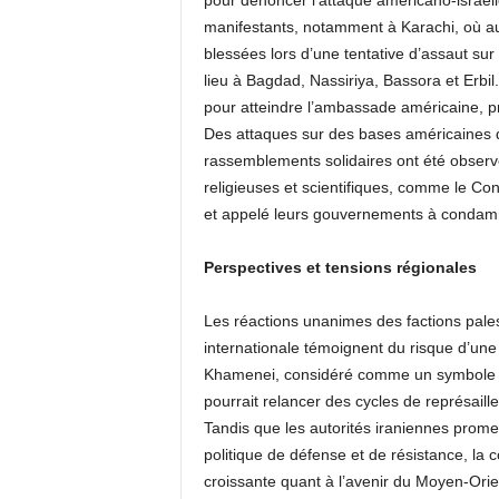
pour dénoncer l’attaque américano-israélie
manifestants, notamment à Karachi, où au
blessées lors d’une tentative d’assaut sur
lieu à Bagdad, Nassiriya, Bassora et Erbil
pour atteindre l’ambassade américaine, p
Des attaques sur des bases américaines d
rassemblements solidaires ont été observ
religieuses et scientifiques, comme le Con
et appelé leurs gouvernements à condamn
Perspectives et tensions régionales
Les réactions unanimes des factions palest
internationale témoignent du risque d’une
Khamenei, considéré comme un symbole de 
pourrait relancer des cycles de représaille
Tandis que les autorités iraniennes prome
politique de défense et de résistance, la
croissante quant à l’avenir du Moyen-Orient