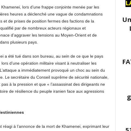
L
i Khamenei, lors d’une frappe conjointe menée par les
emières heures a déclenché une vague de condamnations
Un
es et de prises de position fermes des factions de la
 qualifié par de nombreux acteurs régionaux et
enace d’aggraver les tensions au Moyen-Orient et de
dans plusieurs pays.
nei a été tué dans son bureau, au sein de ce que le pays
FA
rs d’une opération militaire visant à neutraliser les
ns. L’attaque a immédiatement provoqué un choc au sein du
le. Le secrétaire du Conseil suprême de sécurité nationale,
it pas à la pression et que « l’assassinat des dirigeants ne
stoire de résilience du peuple iranien face aux agressions
g
lestiniennes
t réagi à l’annonce de la mort de Khamenei, exprimant leur
5