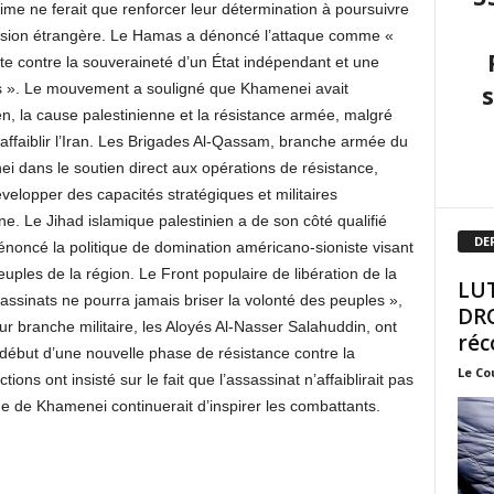
crime ne ferait que renforcer leur détermination à poursuivre
gression étrangère. Le Hamas a dénoncé l’attaque comme «
te contre la souveraineté d’un État indépendant et une
les ». Le mouvement a souligné que Khamenei avait
, la cause palestinienne et la résistance armée, malgré
d’affaiblir l’Iran. Les Brigades Al-Qassam, branche armée du
i dans le soutien direct aux opérations de résistance,
velopper des capacités stratégiques et militaires
ne. Le Jihad islamique palestinien a de son côté qualifié
DE
dénoncé la politique de domination américano-sioniste visant
euples de la région. Le Front populaire de libération de la
LUT
sassinats ne pourra jamais briser la volonté des peuples »,
DRO
ur branche militaire, les Aloyés Al-Nasser Salahuddin, ont
réc
début d’une nouvelle phase de résistance contre la
Le Co
ions ont insisté sur le fait que l’assassinat n’affaiblirait pas
age de Khamenei continuerait d’inspirer les combattants.