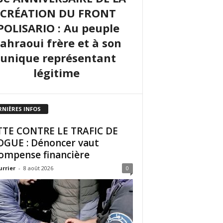
CRÉATION DU FRONT
POLISARIO : Au peuple
sahraoui frère et à son
unique représentant
légitime
RNIÈRES INFOS
TE CONTRE LE TRAFIC DE
GUE : Dénoncer vaut
ompense financière
urrier
-
8 août 2026
0