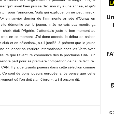
ché à Ounas ses tergiversations pendant de longs mois, le
L
ser qu’il avait bien pris sa décision il y a une année, et qu’il
tun pour l’annoncer. Voilà qui explique, on ne peut mieux,
Un
FAF en janvier dernier de l’imminente arrivée d’Ounas en
vite démentie par le joueur. « Je ne vais pas mentir, ça
choix était l’Algérie. J’attendais juste le bon moment au
s trop en ce moment. J’ai donc attendu le début de saison
lub et en sélection», a-t-il justifié. à présent que le jeune
e de lancer sa carrière internationale chez les Verts avec
FA
’ailleurs que l’aventure commence dès la prochaine CAN. Un
rendre part pour sa première compétition de haute facture.
a CAN. Il y a de grands joueurs dans cette sélection comme
i. Ce sont de bons joueurs européens. Je pense que cette
ivement où l’on doit s’améliorer», a-t-il encore dit.
g
5