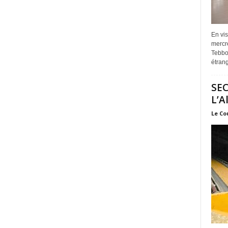
En vis
mercre
Tebbou
étrang
SEC
L’A
Le Co