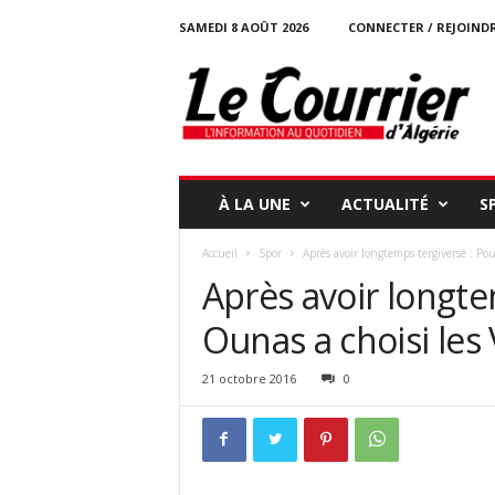
SAMEDI 8 AOÛT 2026
CONNECTER / REJOIND
l
e
c
o
u
r
r
À LA UNE
ACTUALITÉ
S
i
e
Accueil
Spor
Après avoir longtemps tergiversé : Po
r
Après avoir longte
-
d
Ounas a choisi les 
a
l
g
21 octobre 2016
0
e
r
i
e
.