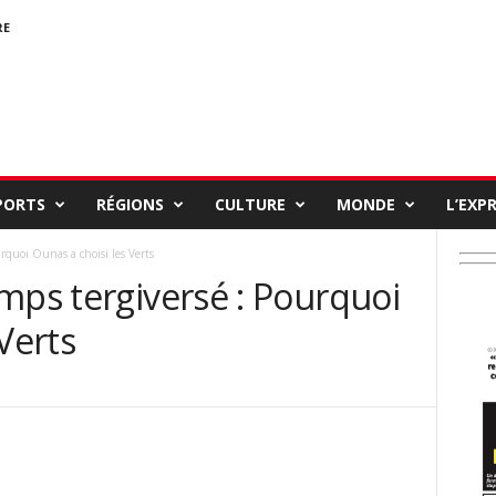
RE
PORTS
RÉGIONS
CULTURE
MONDE
L’EXP
urquoi Ounas a choisi les Verts
mps tergiversé : Pourquoi
Verts