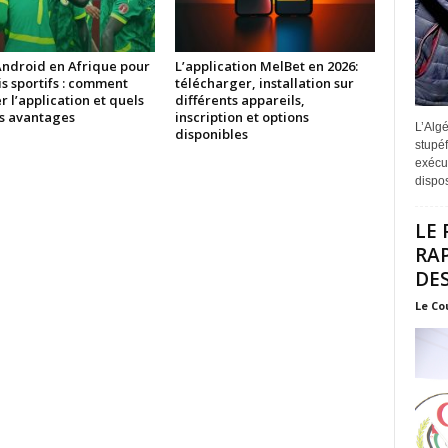
Android en Afrique pour
L’application MelBet en 2026:
is sportifs : comment
télécharger, installation sur
er l’application et quels
différents appareils,
es avantages
inscription et options
L’Algé
disponibles
stupéf
exécut
disposi
LE 
RA
DES
Le Co