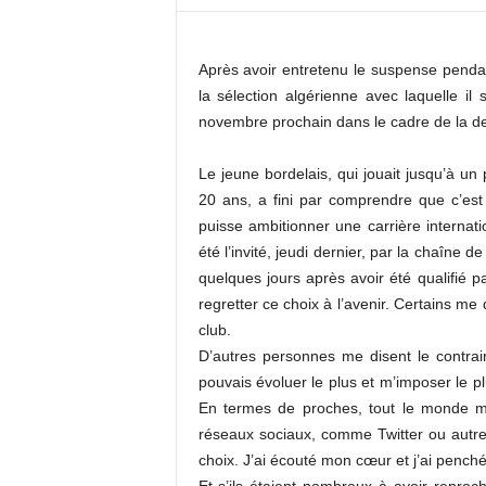
c
o
m
Après avoir entretenu le suspense pend
la sélection algérienne avec laquelle i
novembre prochain dans le cadre de la d
Le jeune bordelais, qui jouait jusqu’à un
20 ans, a fini par comprendre que c’est
puisse ambitionner une carrière internati
été l’invité, jeudi dernier, par la chaîne 
quelques jours après avoir été qualifié p
regretter ce choix à l’avenir. Certains me 
club.
D’autres personnes me disent le contraire
pouvais évoluer le plus et m’imposer le pl
En termes de proches, tout le monde m’
réseaux sociaux, comme Twitter ou autres
choix. J’ai écouté mon cœur et j’ai penché v