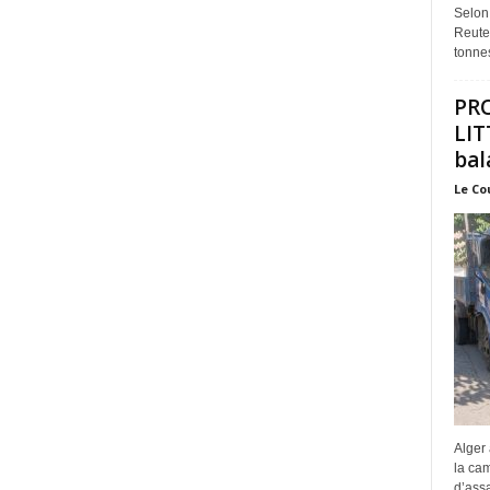
Selon
Reuter
tonnes
PR
LIT
bal
Le Co
Alger 
la ca
d’assa