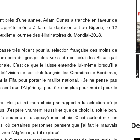
ant près d’une année, Adam Ounas a tranché en faveur de
l s’apprête même à faire le déplacement au Nigeria, le 12
euxième journée des éliminatoires du Mondial-2018.
 passé très récent pour la sélection française des moins de
 au sein du groupe des Verts et non celui des Bleus qu’il
onale. C’est ce que le laisse entendre lui-même lorsqu’il a
de télévision de son club français, les Girondins de Bordeaux,
ar la Fifa pour porter le maillot national. «Je ne pense pas
disent que l’Algérie ça peut être un plus pour moi et pour le
. Moi j’ai fait mon choix par rapport à la sélection où je
us. J’espère vraiment réussir et que ce choix là soit le bon.
a soutenu et a appuyé mon choix. C’est surtout sur les
De
, où certaines personnes pensent que j’ai fait le mauvais
ers l’Algérie », a-t-il expliqué.