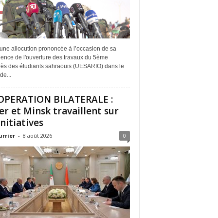
une allocution prononcée à l’occasion de sa
dence de l'ouverture des travaux du 5ème
ès des étudiants sahraouis (UESARIO) dans le
de...
PERATION BILATERALE :
er et Minsk travaillent sur
initiatives
urrier
-
8 août 2026
0