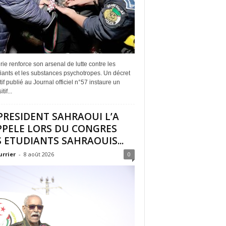
rie renforce son arsenal de lutte contre les
iants et les substances psychotropes. Un décret
if publié au Journal officiel n°57 instaure un
tif...
PRESIDENT SAHRAOUI L’A
PPELE LORS DU CONGRES
 ETUDIANTS SAHRAOUIS...
urrier
-
8 août 2026
0