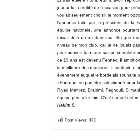
Et s’ils étaient nombreux à avoir repro
joueur lui a profité de l’occasion pour préci
voulait seulement choisir le moment oppor
l’annonce faite par le président de la 
équipe nationale, une annonce pourtant 
faisait déjà un an dans ma tête que mon 
niveau de mon club, car je ne jouais pa
pour pouvoir faire une saison complète en c
de 19 ans est devenu Fennec, il ambitionn
la meilleure des manières. Il souhaite d
évènement auquel le bordelais souhaite p
«Pourquoi ne pas être sélectionné pour l
Riyad Mahrez, Brahimi, Feghouli, Sliman
équipe peut aller loin. C’est surtout défens
Hakim S.
Post Views:
470