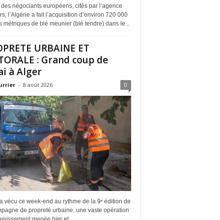
 des négociants européens, cités par l’agence
s, l’Algérie a fait l’acquisition d’environ 720 000
 métriques de blé meunier (blé tendre) dans le...
OPRETE URBAINE ET
TORALE : Grand coup de
ai à Alger
urrier
-
8 août 2026
0
a vécu ce week-end au rythme de la 9ᵉ édition de
mpagne de propreté urbaine, une vaste opération
inissement menée hier et...