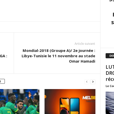
Article suivant
Mondial-2018 (Groupe A)/ 2e journée :
GA :
Libye-Tunisie le 11 novembre au stade
DE
Omar Hamadi
LUT
DRO
réc
R
Le Co