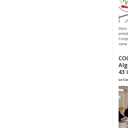
Dans 
prési
Congr
camp 
COO
Alg
43 
Le Co