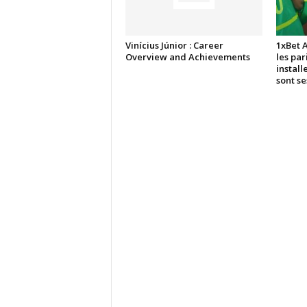
Vinícius Júnior : Career
1xBet 
Overview and Achievements
les par
install
sont s