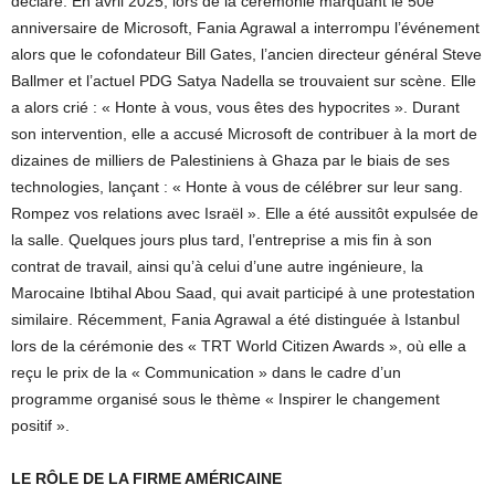
déclaré. En avril 2025, lors de la cérémonie marquant le 50e
anniversaire de Microsoft, Fania Agrawal a interrompu l’événement
alors que le cofondateur Bill Gates, l’ancien directeur général Steve
Ballmer et l’actuel PDG Satya Nadella se trouvaient sur scène. Elle
a alors crié : « Honte à vous, vous êtes des hypocrites ». Durant
son intervention, elle a accusé Microsoft de contribuer à la mort de
dizaines de milliers de Palestiniens à Ghaza par le biais de ses
technologies, lançant : « Honte à vous de célébrer sur leur sang.
Rompez vos relations avec Israël ». Elle a été aussitôt expulsée de
la salle. Quelques jours plus tard, l’entreprise a mis fin à son
contrat de travail, ainsi qu’à celui d’une autre ingénieure, la
Marocaine Ibtihal Abou Saad, qui avait participé à une protestation
similaire. Récemment, Fania Agrawal a été distinguée à Istanbul
lors de la cérémonie des « TRT World Citizen Awards », où elle a
reçu le prix de la « Communication » dans le cadre d’un
programme organisé sous le thème « Inspirer le changement
positif ».
LE RÔLE DE LA FIRME AMÉRICAINE