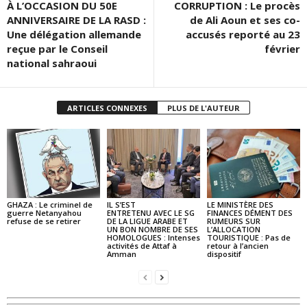
À L’OCCASION DU 50E
CORRUPTION : Le procès
ANNIVERSAIRE DE LA RASD :
de Ali Aoun et ses co-
Une délégation allemande
accusés reporté au 23
reçue par le Conseil
février
national sahraoui
ARTICLES CONNEXES
PLUS DE L'AUTEUR
GHAZA : Le criminel de
IL S’EST
LE MINISTÈRE DES
guerre Netanyahou
ENTRETENU AVEC LE SG
FINANCES DÉMENT DES
refuse de se retirer
DE LA LIGUE ARABE ET
RUMEURS SUR
UN BON NOMBRE DE SES
L’ALLOCATION
HOMOLOGUES : Intenses
TOURISTIQUE : Pas de
activités de Attaf à
retour à l’ancien
Amman
dispositif