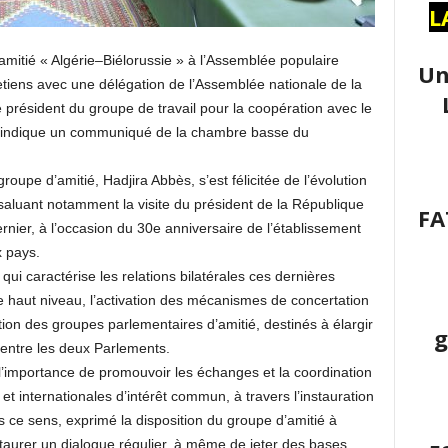
L
itié « Algérie–Biélorussie » à l’Assemblée populaire
Un
etiens avec une délégation de l’Assemblée nationale de la
 président du groupe de travail pour la coopération avec le
, indique un communiqué de la chambre basse du
roupe d’amitié, Hadjira Abbès, s’est félicitée de l’évolution
 saluant notamment la visite du président de la République
FA
rnier, à l’occasion du 30e anniversaire de l’établissement
x pays.
i caractérise les relations bilatérales ces dernières
de haut niveau, l’activation des mécanismes de concertation
tion des groupes parlementaires d’amitié, destinés à élargir
g
 entre les deux Parlements.
 l’importance de promouvoir les échanges et la coordination
et internationales d’intérêt commun, à travers l’instauration
s ce sens, exprimé la disposition du groupe d’amitié à
nstaurer un dialogue régulier, à même de jeter des bases