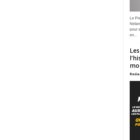
Le Pre
Netan
pour s
en...
Les
l’h
mon
Reda