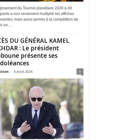
rgissement du Tournoi planétaire 2026 à 48
ipants a non seulement multiplié les affiches
ssantes, mais aussi permis à la compétition de
r un...
CÈS DU GÉNÉRAL KAMEL
HDAR : Le président
boune présente ses
doléances
ction
-
6 août 2026
0