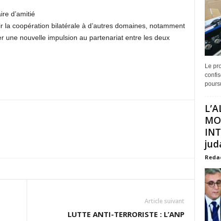
re d’amitié
gir la coopération bilatérale à d’autres domaines, notamment
 une nouvelle impulsion au partenariat entre les deux
Le pro
confis
poursu
L’A
MO
INT
juda
Reda
Article suivant
LUTTE ANTI-TERRORISTE : L’ANP