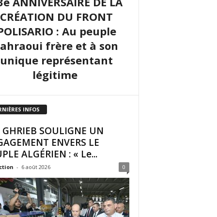
3e ANNIVERSAIRE DE LA
CRÉATION DU FRONT
POLISARIO : Au peuple
sahraoui frère et à son
unique représentant
légitime
RNIÈRES INFOS
I GHRIEB SOULIGNE UN
GAGEMENT ENVERS LE
PLE ALGÉRIEN : « Le...
ction
-
6 août 2026
0