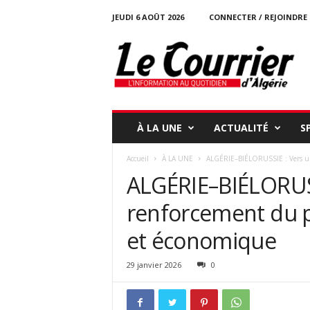
JEUDI 6 AOÛT 2026
CONNECTER / REJOINDRE
l
e
c
o
u
r
r
À LA UNE
ACTUALITÉ
S
i
e
Accueil
À LA UNE
ALGÉRIE–BIÉLORUSSIE : Vers un
r
ALGÉRIE–BIÉLORUSS
-
d
renforcement du p
a
l
et économique
g
e
r
29 janvier 2026
0
i
e
.