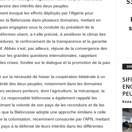
5
service des intérêts des deux peuples.
ent évoqué les efforts déployés par l’Algérie pour
ec la Biélorussie dans plusieurs domaines, mettant en
ues engagées sous la conduite du président de la
ormes visent, a-t-elle précisé, à améliorer le climat des
océdures, le renforcement de la transparence et la garantie
atif. Abbès s’est, par ailleurs, réjouie de la convergence des
sur les grandes questions internationales, rappelant
des crises, fondée sur le dialogue et la promotion de la paix
DE
sur la nécessité de hisser la coopération bilatérale à un
SIF
spérité des deux peuples, notamment dans les domaines
EN
eurs secteurs porteurs, dont l’agriculture, la mécanique, la
PEU
ire. Le responsable biélorusse a également rappelé les
Reda
imant la volonté de son pays de les reconduire et de les
gné que la Biélorussie adopte une approche similaire à celle
 de la colonisation, récemment consacrée par l’APN, mettant
ys à la défense de leurs intérêts dans les différentes