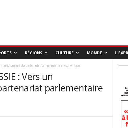
PORTS
RÉGIONS
CULTURE
MONDE
L’EXP
 renforcement du partenariat parlementaire et économique
IE : Vers un
artenariat parlementaire