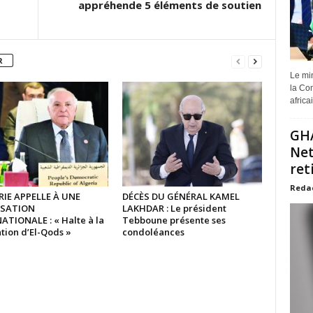
appréhende 5 éléments de soutien
R
Le min
la Com
africa
GHA
Net
ret
Reda
RIE APPELLE À UNE
DÉCÈS DU GÉNÉRAL KAMEL
ISATION
LAKHDAR : Le président
ATIONALE : « Halte à la
Tebboune présente ses
tion d’El-Qods »
condoléances