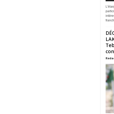
L'éla
partic
intére
franchi
DÉ
LAK
Teb
con
Reda