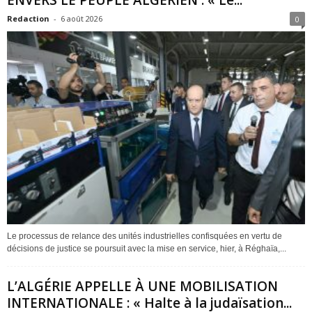
ENVERS LE PEUPLE ALGÉRIEN : « Le...
Redaction
-
6 août 2026
0
Le processus de relance des unités industrielles confisquées en vertu de
décisions de justice se poursuit avec la mise en service, hier, à Réghaïa,...
L’ALGÉRIE APPELLE À UNE MOBILISATION
INTERNATIONALE : « Halte à la judaïsation...