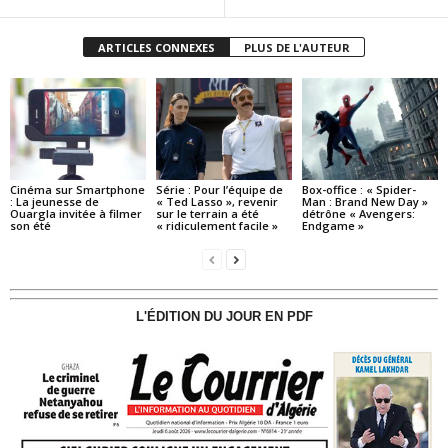
ARTICLES CONNEXES
PLUS DE L'AUTEUR
Cinéma sur Smartphone
Série : Pour l’équipe de
Box-office : « Spider-
: La jeunesse de
« Ted Lasso », revenir
Man : Brand New Day »
Ouargla invitée à filmer
sur le terrain a été
détrône « Avengers:
son été
« ridiculement facile »
Endgame »
L'ÉDITION DU JOUR EN PDF