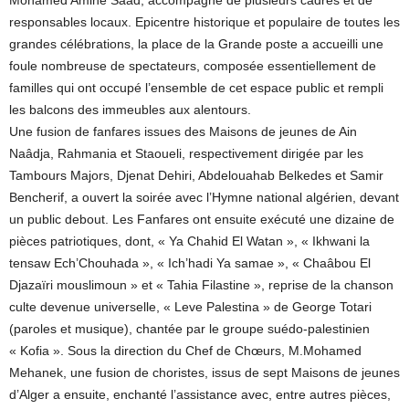
Mohamed Amine Saad, accompagné de plusieurs cadres et de
responsables locaux. Epicentre historique et populaire de toutes les
grandes célébrations, la place de la Grande poste a accueilli une
foule nombreuse de spectateurs, composée essentiellement de
familles qui ont occupé l’ensemble de cet espace public et rempli
les balcons des immeubles aux alentours.
Une fusion de fanfares issues des Maisons de jeunes de Ain
Naâdja, Rahmania et Staoueli, respectivement dirigée par les
Tambours Majors, Djenat Dehiri, Abdelouahab Belkedes et Samir
Bencherif, a ouvert la soirée avec l’Hymne national algérien, devant
un public debout. Les Fanfares ont ensuite exécuté une dizaine de
pièces patriotiques, dont, « Ya Chahid El Watan », « Ikhwani la
tensaw Ech’Chouhada », « Ich’hadi Ya samae », « Chaâbou El
Djazaïri mouslimoun » et « Tahia Filastine », reprise de la chanson
culte devenue universelle, « Leve Palestina » de George Totari
(paroles et musique), chantée par le groupe suédo-palestinien
« Kofia ». Sous la direction du Chef de Chœurs, M.Mohamed
Mehanek, une fusion de choristes, issus de sept Maisons de jeunes
d’Alger a ensuite, enchanté l’assistance avec, entre autres pièces,