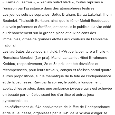
« Farha ou zahwa », « Yahiaw ouled bladi », toutes reprises à
l’unisson par l’assistance dans des atmosphères festives.
Les jeunes solistes sopranes, Belkis Braham, Baraa Lakehal, Ilhem
Boubekri, Thalouith Berkoun, ainsi que le ténor Mehdi Boudouaou,
aux voix présentes et étoffées, ont conquis le public qui a vite cédé
au déhanchement sur la grande place et aux balcons des
immeubles, ornés de grandes étoffes aux couleurs de l’emblème
national.
Les lauréates du concours intitulé, l »’Art de la peinture à l’huile »,
Romaissa Merabet (1er prix), Manel Lanasri et Hibet Errahmane
Keddou, respectivement, 2e et 3e prix, ont été dévoilées et
récompensées, pour leurs travaux, conçus et réalisés parmi quatre
autres propositions, sur la thématique de la fête de l’Indépendance
et de la Jeunesse. Ravi par la soirée, le public a longuement
applaudi les artistes, dans une ambiance joyeuse qui s’est achevée
en beauté par un éblouissant feu d’artifice et autres jeux
pyrotechniques.
Les célébrations du 64e anniversaire de la fête de l’Indépendance
et de la Jeunesse, organisées par la DJS de la Wilaya d’Alger se