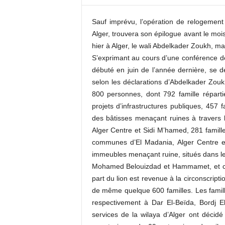
c
o
Sauf imprévu, l’opération de relogemen
m
Alger, trouvera son épilogue avant le moi
hier à Alger, le wali Abdelkader Zoukh, m
S’exprimant au cours d’une conférence d
débuté en juin de l’année dernière, se 
selon les déclarations d’Abdelkader Zoukh
800 personnes, dont 792 famille répart
projets d’infrastructures publiques, 457 
des bâtisses menaçant ruines à travers
Alger Centre et Sidi M’hamed, 281 famill
communes d’El Madania, Alger Centre et
immeubles menaçant ruine, situés dans 
Mohamed Belouizdad et Hammamet, et cla
part du lion est revenue à la circonscript
de même quelque 600 familles. Les famill
respectivement à Dar El-Beïda, Bordj El-
services de la wilaya d’Alger ont décidé 