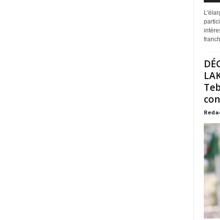
L'éla
partic
intére
franchi
DÉ
LAK
Teb
con
Reda