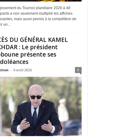
rgissement du Tournoi planétaire 2026 à 48
ipants a non seulement multiplié les affiches
ssantes, mais aussi permis à la compétition de
r un...
CÈS DU GÉNÉRAL KAMEL
HDAR : Le président
boune présente ses
doléances
ction
-
6 août 2026
0