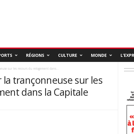
PORTS
RÉGIONS
CULTURE
MONDE
L’EXP
neuse sur les recours du relogement dans...
r la trançonneuse sur les
ent dans la Capitale