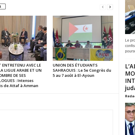
R
Le pro
confis
poursu
ST ENTRETENU AVEC LE
UNION DES ÉTUDIANTS
L’A
LA LIGUE ARABE ET UN
SAHRAOUIS : Le 5e Congrès du
MO
OMBRE DE SES
5 au 7 août à El-Ayoun
INT
GUES : Intenses
tés de Attaf à Amman
juda
Reda