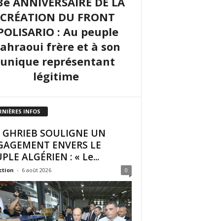
3e ANNIVERSAIRE DE LA
CRÉATION DU FRONT
POLISARIO : Au peuple
sahraoui frère et à son
unique représentant
légitime
RNIÈRES INFOS
I GHRIEB SOULIGNE UN
GAGEMENT ENVERS LE
PLE ALGÉRIEN : « Le...
ction
-
6 août 2026
0