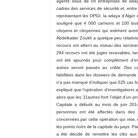
agents issus de 09 entreprises de wil
cadres des services de sécurité et, entre
représentant les OPGI, la wilaya d’Alger 
souligné que 4 000 camions et 100 bus 
citoyens et citoyennes qui estiment avoi
Abdelkader Zoukh a quelque peu relativisé
recours ont atterri au niveau des service
284 recours ont été jugés recevables, tan
ont été ajournés pour complément d’inv
autres seront passés au crible. Des cas 
falsifiées dans les dossiers de demande
n’a pas manqué d’indiquer que 525 cas fon
expliqué que l’opération d’investigations
alors que les 11autres font l’objet d’un 
Capitale a débuté au mois de juin 2014
personnes ont été affectés dans des
concernées par cette opération qui vise, e
les points noirs de la capitale du pays. Pa
a été décidé de remettre les clés aux 