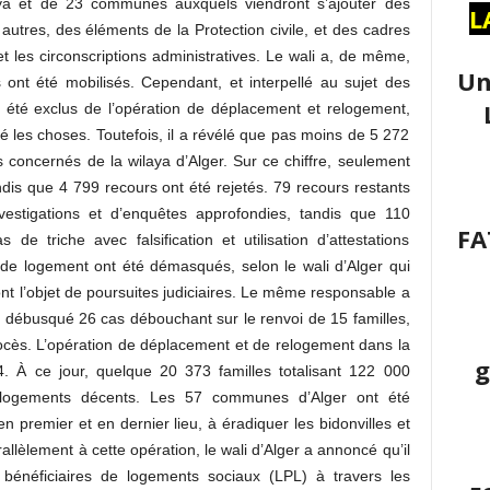
aya et de 23 communes auxquels viendront s’ajouter des
L
 autres, des éléments de la Protection civile, et des cadres
et les circonscriptions administratives. Le wali a, de même,
Un
ont été mobilisés. Cependant, et interpellé au sujet des
r été exclus de l’opération de déplacement et relogement,
 les choses. Toutefois, il a révélé que pas moins de 5 272
s concernés de la wilaya d’Alger. Sur ce chiffre, seulement
dis que 4 799 recours ont été rejetés. 79 recours restants
estigations et d’enquêtes approfondies, tandis que 110
FA
de triche avec falsification et utilisation d’attestations
 de logement ont été démasqués, selon le wali d’Alger qui
t l’objet de poursuites judiciaires. Le même responsable a
 a débusqué 26 cas débouchant sur le renvoi de 15 familles,
procès. L’opération de déplacement et de relogement dans la
g
. À ce jour, quelque 20 373 familles totalisant 122 000
 logements décents. Les 57 communes d’Alger ont été
n premier et en dernier lieu, à éradiquer les bidonvilles et
rallèlement à cette opération, le wali d’Alger a annoncé qu’il
bénéficiaires de logements sociaux (LPL) à travers les