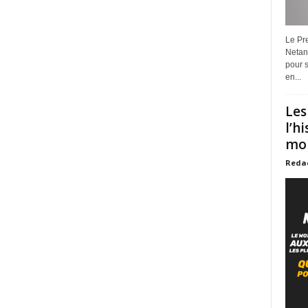
Le Pre
Netan
pour s
en...
Les
l’h
mon
Reda