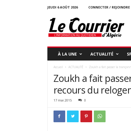
JEUDI 6 AOÛT 2026
CONNECTER / REJOINDRE
l
e
c
o
u
r
r
À LA UNE
ACTUALITÉ
S
i
e
Accueil
ACTUALITÉ
Zoukh a fait passer la trançon
r
Zoukh a fait passe
-
d
recours du relogem
a
l
g
17 mai 2015
0
e
r
i
e
.