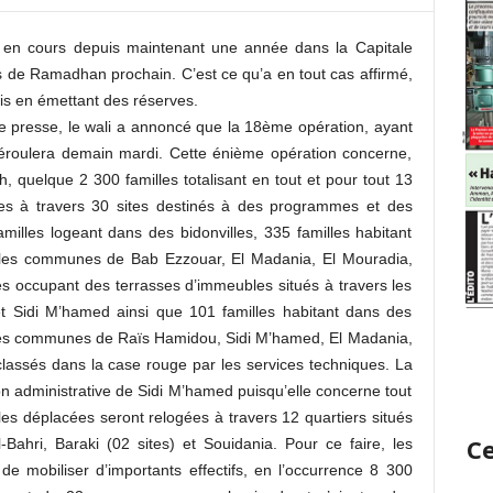
t en cours depuis maintenant une année dans la Capitale
s de Ramadhan prochain. C’est ce qu’a en tout cas affirmé,
ais en émettant des réserves.
e presse, le wali a annoncé que la 18ème opération, ayant
déroulera demain mardi. Cette énième opération concerne,
, quelque 2 300 familles totalisant en tout et pour tout 13
ies à travers 30 sites destinés à des programmes et des
familles logeant dans des bidonvilles, 335 familles habitant
 les communes de Bab Ezzouar, El Madania, El Mouradia,
es occupant des terrasses d’immeubles situés à travers les
 Sidi M’hamed ainsi que 101 familles habitant dans des
les communes de Raïs Hamidou, Sidi M’hamed, El Madania,
ssés dans la case rouge par les services techniques. La
ion administrative de Sidi M’hamed puisqu’elle concerne tout
es déplacées seront relogées à travers 12 quartiers situés
Ce
Bahri, Baraki (02 sites) et Souidania. Pour ce faire, les
de mobiliser d’importants effectifs, en l’occurrence 8 300