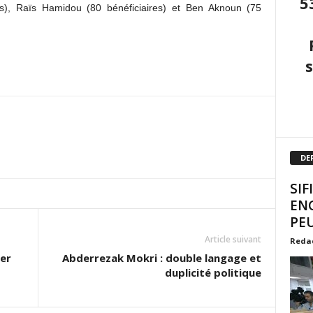
5
s), Raïs Hamidou (80 bénéficiaires) et Ben Aknoun (75
DE
SIF
EN
PEU
Article suivant
Reda
ier
Abderrezak Mokri : double langage et
duplicité politique