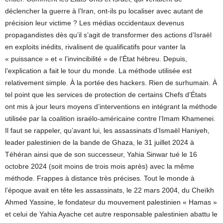
déclencher la guerre à l’Iran, ont-ils pu localiser avec autant de
précision leur victime ? Les médias occidentaux devenus
propagandistes dès qu’il s’agit de transformer des actions d’Israël
en exploits inédits, rivalisent de qualificatifs pour vanter la
« puissance » et « l’invincibilité » de l’État hébreu. Depuis,
l’explication a fait le tour du monde. La méthode utilisée est
relativement simple. À la portée des hackers. Rien de surhumain. À
tel point que les services de protection de certains Chefs d’États
ont mis à jour leurs moyens d’interventions en intégrant la méthode
utilisée par la coalition israélo-américaine contre l’Imam Khamenei.
Il faut se rappeler, qu’avant lui, les assassinats d’Ismaël Haniyeh,
leader palestinien de la bande de Ghaza, le 31 juillet 2024 à
Téhéran ainsi que de son successeur, Yahia Sinwar tué le 16
octobre 2024 (soit moins de trois mois après) avec la même
méthode. Frappes à distance très précises. Tout le monde à
l’époque avait en tête les assassinats, le 22 mars 2004, du Cheïkh
Ahmed Yassine, le fondateur du mouvement palestinien « Hamas »
et celui de Yahia Ayache cet autre responsable palestinien abattu le