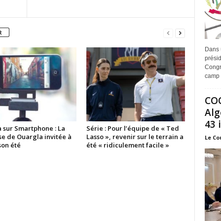
R
Dans 
prési
Congr
camp 
COO
Alg
43 
 sur Smartphone : La
Série : Pour l’équipe de « Ted
se de Ouargla invitée à
Lasso », revenir sur le terrain a
Le Co
son été
été « ridiculement facile »