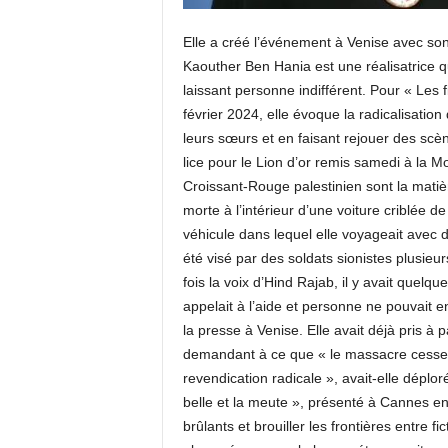
Elle a créé l’événement à Venise avec son
Kaouther Ben Hania est une réalisatrice qu
laissant personne indifférent. Pour « Les f
février 2024, elle évoque la radicalisatio
leurs sœurs et en faisant rejouer des scè
lice pour le Lion d’or remis samedi à la Mo
Croissant-Rouge palestinien sont la matiè
morte à l’intérieur d’une voiture criblée de
véhicule dans lequel elle voyageait avec 
été visé par des soldats sionistes plusieu
fois la voix d’Hind Rajab, il y avait quelq
appelait à l’aide et personne ne pouvait en
la presse à Venise. Elle avait déjà pris à 
demandant à ce que « le massacre cesse »
revendication radicale », avait-elle déplor
belle et la meute », présenté à Cannes en
brûlants et brouiller les frontières entre f