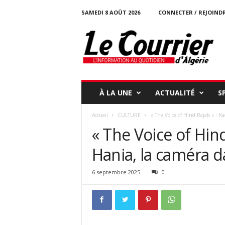
SAMEDI 8 AOÛT 2026
CONNECTER / REJOIND
l
e
c
o
u
r
r
À LA UNE
ACTUALITÉ
S
i
e
Accueil
CULTURE
« The Voice of Hind Rajab » : K
r
« The Voice of Hin
-
d
Hania, la caméra da
a
l
g
6 septembre 2025
0
e
r
i
e
.