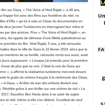
L
 film sur Gaza, « The Voice of Hind Rajab »: à 48 ans,
Un
i frappe fort avec des films aux frontières du réel, ne
illes d’Olfa » qui lui a valu un César du documentaire en
n de deux jeunes Tunisiennes en interrogeant leur mère et
nes par des actrices. Pour « The Voice of Hind Rajab », en
stra, les appels de détresse d’une fillette palestinienne au
re première du film. Hind Rajab, 5 ans, a été retrouvée
FA
 balles dans la ville de Gaza le 10 février 2024, alors que le
des membres de sa famille, retrouvés morts eux aussi, avait
rs jours auparavant. « Lorsque j’ai entendu pour la première
ue chose de plus que sa voix. C’était la voix de Gaza qui
trer », a affirmé la réalisatrice tunisienne mercredi devant
g
partie le gratin du cinéma français à la cérémonie des César,
 à Gaza. « Arrêter de tuer des enfants devient une
é. Révélée grâce à son thriller sur une victime de viol « La
 2017, Kaouther Ben Hania aime à se saisir de sujets
iction et réél, même si elle s’en défend. Constitué de neuf
5