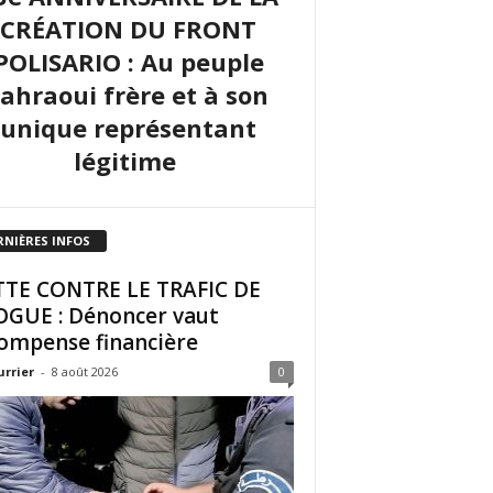
CRÉATION DU FRONT
POLISARIO : Au peuple
sahraoui frère et à son
unique représentant
légitime
RNIÈRES INFOS
TE CONTRE LE TRAFIC DE
GUE : Dénoncer vaut
ompense financière
urrier
-
8 août 2026
0