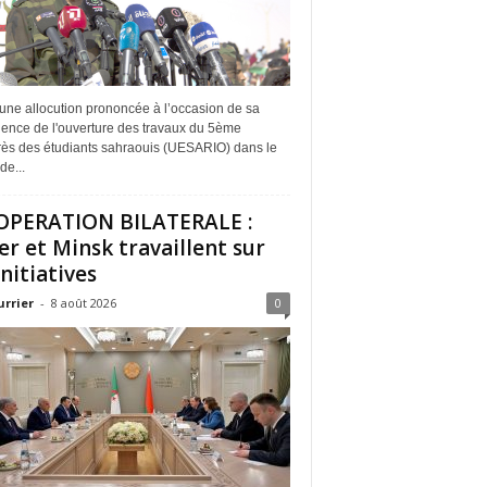
une allocution prononcée à l’occasion de sa
dence de l'ouverture des travaux du 5ème
ès des étudiants sahraouis (UESARIO) dans le
de...
PERATION BILATERALE :
er et Minsk travaillent sur
initiatives
urrier
-
8 août 2026
0