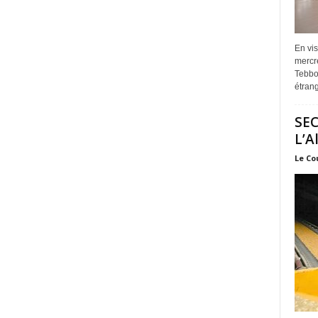
En vis
mercre
Tebbou
étrang
SEC
L’A
Le Co