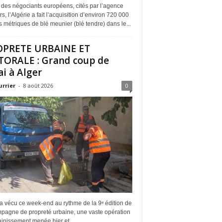
 des négociants européens, cités par l’agence
s, l’Algérie a fait l’acquisition d’environ 720 000
 métriques de blé meunier (blé tendre) dans le...
OPRETE URBAINE ET
TORALE : Grand coup de
ai à Alger
urrier
-
8 août 2026
0
a vécu ce week-end au rythme de la 9ᵉ édition de
mpagne de propreté urbaine, une vaste opération
inissement menée hier et...