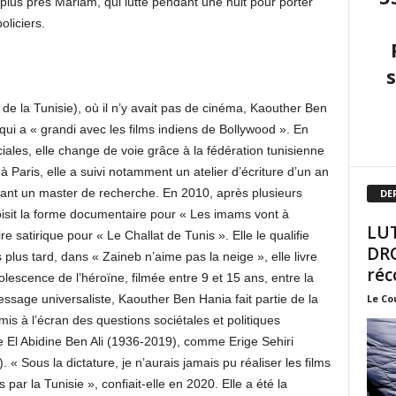
plus près Mariam, qui lutte pendant une nuit pour porter
oliciers.
de la Tunisie), où il n’y avait pas de cinéma, Kaouther Ben
qui a « grandi avec les films indiens de Bollywood ». En
ales, elle change de voie grâce à la fédération tunisienne
à Paris, elle a suivi notamment un atelier d’écriture d’un an
ant un master de recherche. En 2010, après plusieurs
DE
isit la forme documentaire pour « Les imams vont à
LUT
e satirique pour « Le Challat de Tunis ». Elle le qualifie
DRO
us tard, dans « Zaineb n’aime pas la neige », elle livre
réc
lescence de l’héroïne, filmée entre 9 et 15 ans, entre la
Le Co
sage universaliste, Kaouther Ben Hania fait partie de la
mis à l’écran des questions sociétales et politiques
 El Abidine Ben Ali (1936-2019), comme Erige Sehiri
. « Sous la dictature, je n’aurais jamais pu réaliser les films
 par la Tunisie », confiait-elle en 2020. Elle a été la