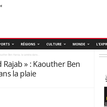
RE
PORTS
RÉGIONS
CULTURE
MONDE
L’EXP
aouther Ben Hania, la caméra dans...
d Rajab » : Kaouther Ben
ns la plaie