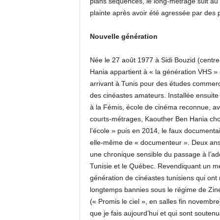
plans séquences, le long-métrage suit au 
plainte après avoir été agressée par des p
Nouvelle génération
Née le 27 août 1977 à Sidi Bouzid (centre 
Hania appartient à « la génération VHS » 
arrivant à Tunis pour des études commerci
des cinéastes amateurs. Installée ensuite 
à la Fémis, école de cinéma reconnue, av
courts-métrages, Kaouther Ben Hania cho
l’école » puis en 2014, le faux documentair
elle-même de « documenteur ». Deux ans pl
une chronique sensible du passage à l’ado
Tunisie et le Québec. Revendiquant un mes
génération de cinéastes tunisiens qui ont 
longtemps bannies sous le régime de Zine
(« Promis le ciel », en salles fin novembre)
que je fais aujourd’hui et qui sont soutenus