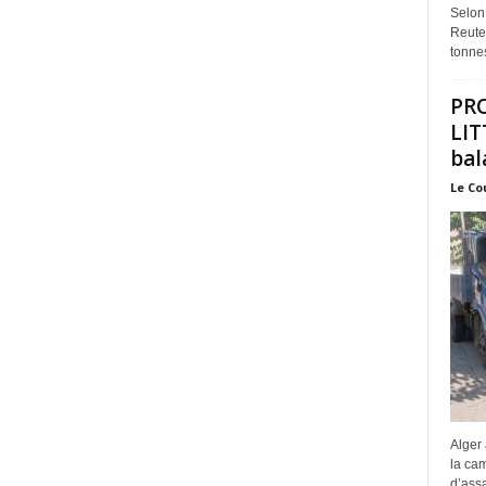
Selon
Reuter
tonnes
PR
LIT
bal
Le Co
Alger 
la ca
d’assa