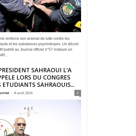
rie renforce son arsenal de lutte contre les
iants et les substances psychotropes. Un décret
if publié au Journal officiel n°57 instaure un
tif...
PRESIDENT SAHRAOUI L’A
PPELE LORS DU CONGRES
 ETUDIANTS SAHRAOUIS...
urrier
-
8 août 2026
0