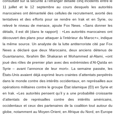
consultatif sur la sécurité à l’étranger détaille cinq incidents entre le
11 juillet et le 12 septembre au cours desquels les autorités
marocaines ont démantelé des cellules de recrutement, avorté des
tentatives et des efforts pour se rendre en Irak et en Syrie, ou
relevé le niveau de menace, ajoute Fox News. «Sans donner les
détails, il est dit (dans le rapport) : +Les autorités marocaines ont
découvert des plans pour attaquer à l’intérieur du Maroc+», indique
la même source. Un analyste de la lutte antiterroriste cité par Fox
News a déclaré que deux Marocains, deux anciens détenus de
Guantanamo, Ibrahim Bin Shakaran et Mohammed al-Alami, «ont
joué des rôles de premier plan avec des extrémistes d’Al-Qaïda en
Syrie – avant l’annonce de leur mort». La semaine passée, les
États-Unis avaient déjà exprimé leurs craintes d’attentats perpétrés
dans le monde contre des intérêts occidentaux, en représailles aux
opérations militaires contre le groupe État islamique (EI) en Syrie et
en Irak. «Les autorités pensent qu’il y a une probabilité croissante
d’attentats de représailles contre des intérêts américains,
occidentaux et ceux des partenaires de la coalition tout autour du
globe, notamment au Moyen-Orient, en Afrique du Nord, en Europe