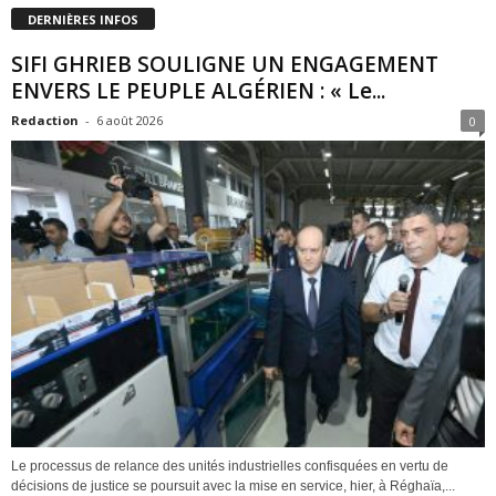
DERNIÈRES INFOS
SIFI GHRIEB SOULIGNE UN ENGAGEMENT
ENVERS LE PEUPLE ALGÉRIEN : « Le...
Redaction
-
6 août 2026
0
Le processus de relance des unités industrielles confisquées en vertu de
décisions de justice se poursuit avec la mise en service, hier, à Réghaïa,...