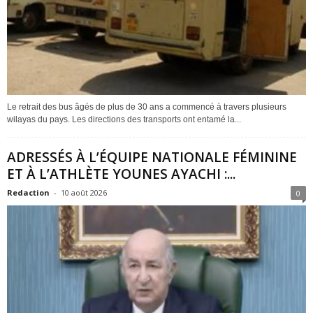
Le retrait des bus âgés de plus de 30 ans a commencé à travers plusieurs
wilayas du pays. Les directions des transports ont entamé la...
ADRESSÉS À L’ÉQUIPE NATIONALE FÉMININE
ET À L’ATHLÈTE YOUNES AYACHI :...
Redaction
-
10 août 2026
0