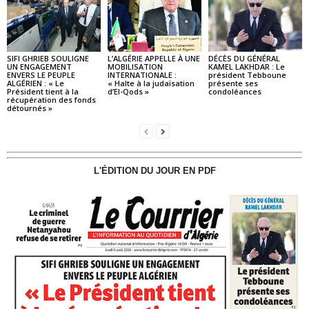
SIFI GHRIEB SOULIGNE
L’ALGÉRIE APPELLE À UNE
DÉCÈS DU GÉNÉRAL
UN ENGAGEMENT
MOBILISATION
KAMEL LAKHDAR : Le
ENVERS LE PEUPLE
INTERNATIONALE :
président Tebboune
ALGÉRIEN : « Le
« Halte à la judaïsation
présente ses
Président tient à la
d’El-Qods »
condoléances
récupération des fonds
détournés »
L'ÉDITION DU JOUR EN PDF