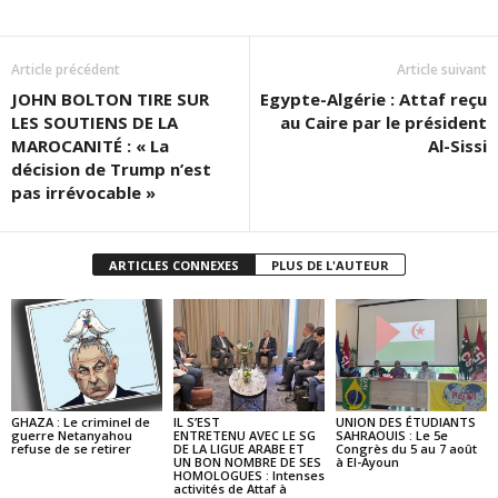
Article précédent
Article suivant
JOHN BOLTON TIRE SUR
Egypte-Algérie : Attaf reçu
LES SOUTIENS DE LA
au Caire par le président
MAROCANITÉ : « La
Al-Sissi
décision de Trump n’est
pas irrévocable »
ARTICLES CONNEXES
PLUS DE L'AUTEUR
GHAZA : Le criminel de
IL S’EST
UNION DES ÉTUDIANTS
guerre Netanyahou
ENTRETENU AVEC LE SG
SAHRAOUIS : Le 5e
refuse de se retirer
DE LA LIGUE ARABE ET
Congrès du 5 au 7 août
UN BON NOMBRE DE SES
à El-Ayoun
HOMOLOGUES : Intenses
activités de Attaf à