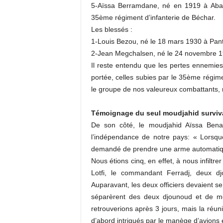
5-Aïssa Berramdane, né en 1919 à Ab
35ème régiment d’infanterie de Béchar.
Les blessés :
1-Louis Bezou, né le 18 mars 1930 à Pant
2-Jean Megchalsen, né le 24 novembre 1
Il reste entendu que les pertes ennemi
portée, celles subies par le 35ème régime
le groupe de nos valeureux combattants, n
Témoignage du seul moudjahid survivan
De son côté, le moudjahid Aïssa Benarou
l’indépendance de notre pays: « Lorsque j
demandé de prendre une arme automatique 
Nous étions cinq, en effet, à nous infiltrer
Lotfi, le commandant Ferradj, deux 
Auparavant, les deux officiers devaient s
séparèrent des deux djounoud et de m
retrouverions après 3 jours, mais la réun
d’abord intrigués par le manège d’avion