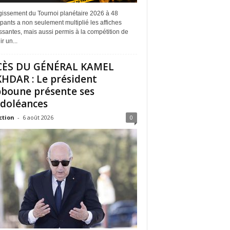
rgissement du Tournoi planétaire 2026 à 48
ipants a non seulement multiplié les affiches
ssantes, mais aussi permis à la compétition de
r un...
CÈS DU GÉNÉRAL KAMEL
HDAR : Le président
boune présente ses
doléances
ction
-
6 août 2026
0