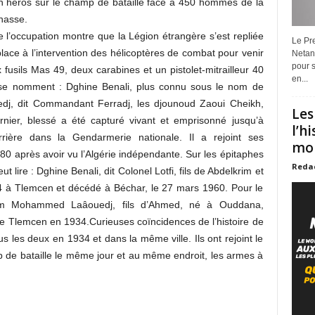
héros sur le champ de bataille face à 450 hommes de la
hasse.
e l’occupation montre que la Légion étrangère s’est repliée
Le Pre
ace à l’intervention des hélicoptères de combat pour venir
Netan
pour s
usils Mas 49, deux carabines et un pistolet-mitrailleur 40
en...
se nomment : Dghine Benali, plus connu sous le nom de
dj, dit Commandant Ferradj, les djounoud Zaoui Cheikh,
Les
nier, blessé a été capturé vivant et emprisonné jusqu’à
l’h
rière dans la Gendarmerie nationale. Il a rejoint ses
mon
 après avoir vu l’Algérie indépendante. Sur les épitaphes
Reda
 lire : Dghine Benali, dit Colonel Lotfi, fils de Abdelkrim et
4 à Tlemcen et décédé à Béchar, le 27 mars 1960. Pour le
m Mohammed Laâouedj, fils d’Ahmed, né à Ouddana,
 Tlemcen en 1934.Curieuses coïncidences de l’histoire de
us les deux en 1934 et dans la même ville. Ils ont rejoint le
de bataille le même jour et au même endroit, les armes à