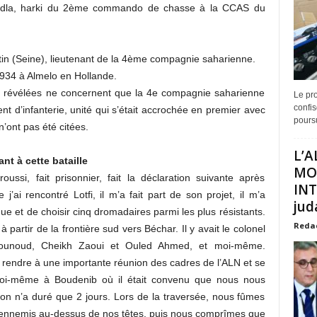
adla, harki du 2ème commando de chasse à la CCAS du
in (Seine), lieutenant de la 4ème compagnie saharienne.
934 à Almelo en Hollande.
es révélées ne concernent que la 4e compagnie saharienne
Le pro
confis
nt d’infanterie, unité qui s’était accrochée en premier avec
poursu
’ont pas été citées.
L’A
t à cette bataille
MO
ssi, fait prisonnier, fait la déclaration suivante après
INT
’ai rencontré Lotfi, il m’a fait part de son projet, il m’a
juda
et de choisir cinq dromadaires parmi les plus résistants.
Reda
 à partir de la frontière sud vers Béchar. Il y avait le colonel
djounoud, Cheikh Zaoui et Ouled Ahmed, et moi-même.
e rendre à une importante réunion des cadres de l’ALN et se
oi-même à Boudenib où il était convenu que nous nous
ion n’a duré que 2 jours. Lors de la traversée, nous fûmes
s ennemis au-dessus de nos têtes, puis nous comprîmes que