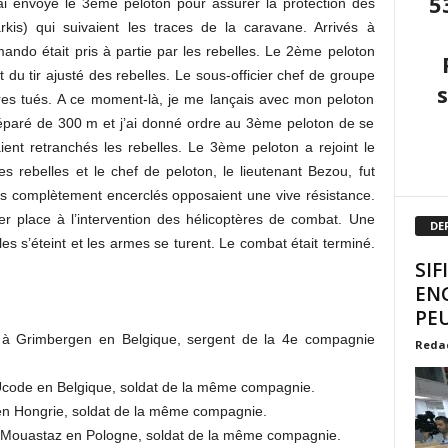
5
j’ai envoyé le 3ème peloton pour assurer la protection des
is) qui suivaient les traces de la caravane. Arrivés à
ando était pris à partie par les rebelles. Le 2ème peloton
t du tir ajusté des rebelles. Le sous-officier chef de groupe
aires tués. A ce moment-là, je me lançais avec mon peloton
 séparé de 300 m et j’ai donné ordre au 3ème peloton de se
ient retranchés les rebelles. Le 3ème peloton a rejoint le
 rebelles et le chef de peloton, le lieutenant Bezou, fut
es complètement encerclés opposaient une vive résistance.
er place à l’intervention des hélicoptères de combat. Une
DE
les s’éteint et les armes se turent. Le combat était terminé.
SIF
EN
PEU
 à Grimbergen en Belgique, sergent de la 4e compagnie
Reda
Ucode en Belgique, soldat de la même compagnie.
 en Hongrie, soldat de la même compagnie.
6 à Mouastaz en Pologne, soldat de la même compagnie.