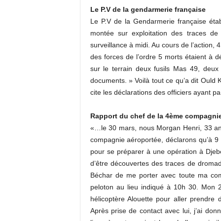
Le P.V de la gendarmerie française
Le P.V de la Gendarmerie française établ
montée sur exploitation des traces d
surveillance à midi. Au cours de l’action, 
des forces de l’ordre 5 morts étaient à dé
sur le terrain deux fusils Mas 49, deux 
documents. » Voilà tout ce qu’a dit Ould Ka
cite les déclarations des officiers ayant pa
Rapport du chef de la 4ème compagnie
«…le 30 mars, nous Morgan Henri, 33 ans,
compagnie aéroportée, déclarons qu’à 9
pour se préparer à une opération à Dje
d’être découvertes des traces de dromada
Béchar de me porter avec toute ma com
peloton au lieu indiqué à 10h 30. Mon 2
hélicoptère Alouette pour aller prendre
Après prise de contact avec lui, j’ai 