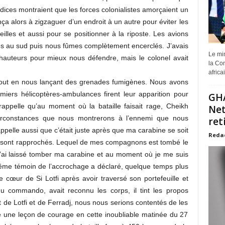
dices montraient que les forces colonialistes amorçaient un
 alors à zigzaguer d’un endroit à un autre pour éviter les
reilles et aussi pour se positionner à la riposte. Les avions
s au sud puis nous fûmes complètement encerclés. J’avais
Le min
 hauteurs pour mieux nous défendre, mais le colonel avait
la Com
africa
t tout en nous lançant des grenades fumigènes. Nous avons
miers hélicoptères-ambulances firent leur apparition pour
GHA
appelle qu’au moment où la bataille faisait rage, Cheikh
Net
 circonstances que nous montrerons à l’ennemi que nous
ret
elle aussi que c’était juste après que ma carabine se soit
Reda
sont rapprochés. Lequel de mes compagnons est tombé le
 j’ai laissé tomber ma carabine et au moment où je me suis
 même témoin de l’accrochage a déclaré, quelque temps plus
le cœur de Si Lotfi après avoir traversé son portefeuille et
u commando, avait reconnu les corps, il tint les propos
it de Lotfi et de Ferradj, nous nous serions contentés de les
é une leçon de courage en cette inoubliable matinée du 27