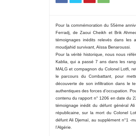
c
o
m
Pour la commémoration du 55ème anniver
Ferradj, de Zaoui Cheikh et Brik Ahme
témoignages inédits relevés dans les a
moudjahid survivant, Aïssa Benaroussi.
Pour la vérité historique, nous nous référ
Kablia, qui a passé 7 ans dans les ra
MALG et compagnon du Colonel Lotfi, re
le parcours du Combattant, pour mettr
découverte de son infiltration dans le te
authentiques des forces d’occupation. Pou
contenu du rapport n° 1206 en date du 22 
témoignage inédit du défunt général Al
républicaine, sur la mort du Colonel Lot
défunt Ali Djemaï, au supplément n°1 -m
l’Algérie.