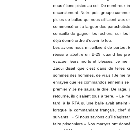
nous étions pistés au sol. De nombreux in
encerclement. Notre petit groupe commença
pluies de balles qui nous sifflaient aux o
commencèrent à larguer des parachutiste
conseillé de gagner les rochers, sur les
déjà donné ordre d’ouvrir le feu.
Les avions nous mitraillaient de partou
réussi à abattre un B-29, quand les pre
évacuer leurs morts et blessés. Je me r
Zaoui disait que c’est dans de telles
sommes des hommes, de vrais ! Je me rapp
enrayée que les commandos ennemis se 
premier ? Je ne saurai le dire. De rage,
retourné, ils gisaient tous à terre. » Le
tard, à la RTA qu’une balle avait atteint 
lorsque le commandant français, chef d
suivants : « Si nous savions qu’il s’agissa
faire prisonniers.» Nos martyrs ont donn