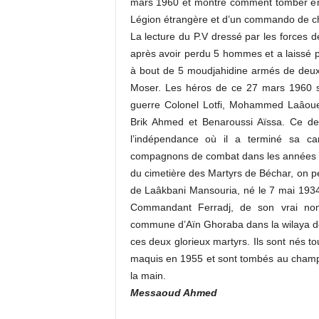
mars 1960 et montré comment tomber en 
Légion étrangère et d’un commando de c
La lecture du P.V dressé par les forces d
après avoir perdu 5 hommes et a laissé pl
à bout de 5 moudjahidine armés de deux f
Moser. Les héros de ce 27 mars 1960 
guerre Colonel Lotfi, Mohammed Laâoue
Brik Ahmed et Benaroussi Aïssa. Ce der
l’indépendance où il a terminé sa car
compagnons de combat dans les années 80
du cimetière des Martyrs de Béchar, on peut
de Laâkbani Mansouria, né le 7 mai 193
Commandant Ferradj, de son vrai no
commune d’Aïn Ghoraba dans la wilaya de
ces deux glorieux martyrs. Ils sont nés to
maquis en 1955 et sont tombés au champ 
la main.
Messaoud Ahmed