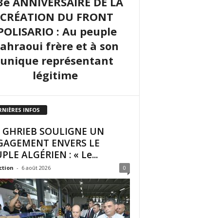
3e ANNIVERSAIRE DE LA
CRÉATION DU FRONT
POLISARIO : Au peuple
sahraoui frère et à son
unique représentant
légitime
RNIÈRES INFOS
I GHRIEB SOULIGNE UN
GAGEMENT ENVERS LE
PLE ALGÉRIEN : « Le...
ction
-
6 août 2026
0