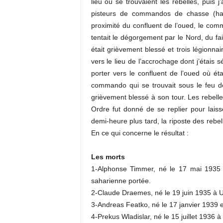
lieu où se trouvaient les rebelles, puis 
pisteurs de commandos de chasse (hark
proximité du confluent de l’oued, le comm
tentait le dégorgement par le Nord, du fai
était grièvement blessé et trois légionn
vers le lieu de l’accrochage dont j’étais
porter vers le confluent de l’oued où éta
commando qui se trouvait sous le feu des
grièvement blessé à son tour. Les rebell
Ordre fut donné de se replier pour laiss
demi-heure plus tard, la riposte des rebel
En ce qui concerne le résultat :
Les morts
1-Alphonse Timmer, né le 17 mai 1935
saharienne portée.
2-Claude Draemes, né le 19 juin 1935 à 
3-Andreas Featko, né le 17 janvier 1939
4-Prekus Wladislar, né le 15 juillet 193