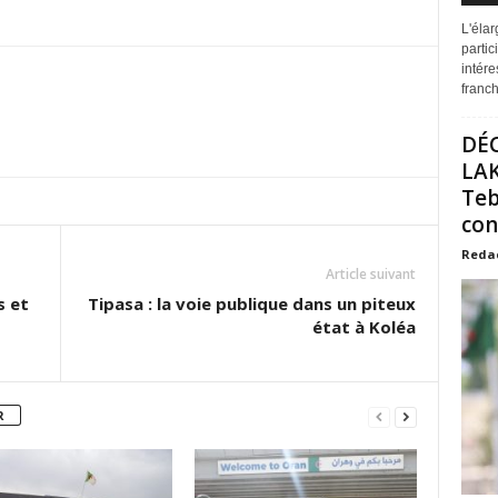
L'éla
partic
intére
franchi
DÉ
LAK
Teb
con
Reda
Article suivant
s et
Tipasa : la voie publique dans un piteux
état à Koléa
R