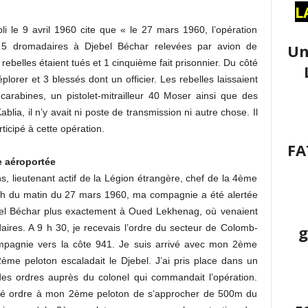
L
i le 9 avril 1960 cite que « le 27 mars 1960, l’opération
Un
e 5 dromadaires à Djebel Béchar relevées par avion de
4 rebelles étaient tués et 1 cinquième fait prisonnier. Du côté
plorer et 3 blessés dont un officier. Les rebelles laissaient
carabines, un pistolet-mitrailleur 40 Moser ainsi que des
blia, il n’y avait ni poste de transmission ni autre chose. Il
rticipé à cette opération.
FA
 aéroportée
 lieutenant actif de la Légion étrangère, chef de la 4ème
 h du matin du 27 mars 1960, ma compagnie a été alertée
bel Béchar plus exactement à Oued Lekhenag, où venaient
g
ires. A 9 h 30, je recevais l’ordre du secteur de Colomb-
pagnie vers la côte 941. Je suis arrivé avec mon 2ème
ème peloton escaladait le Djebel. J’ai pris place dans un
 des ordres auprès du colonel qui commandait l’opération.
donné ordre à mon 2ème peloton de s’approcher de 500m du