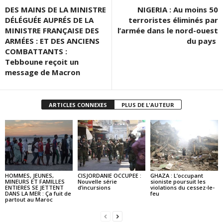
DES MAINS DE LA MINISTRE
NIGERIA : Au moins 50
DÉLÉGUÉE AUPRÉS DE LA
terroristes éliminés par
MINISTRE FRANÇAISE DES
l’armée dans le nord-ouest
ARMÉES : ET DES ANCIENS
du pays
COMBATTANTS :
Tebboune reçoit un
message de Macron
ARTICLES CONNEXES
PLUS DE L'AUTEUR
HOMMES, JEUNES,
CISJORDANIE OCCUPEE :
GHAZA : L’occupant
MINEURS ET FAMILLES
Nouvelle série
sioniste poursuit les
ENTIERES SE JETTENT
d’incursions
violations du cessez-le-
DANS LA MER : Ça fuit de
feu
partout au Maroc