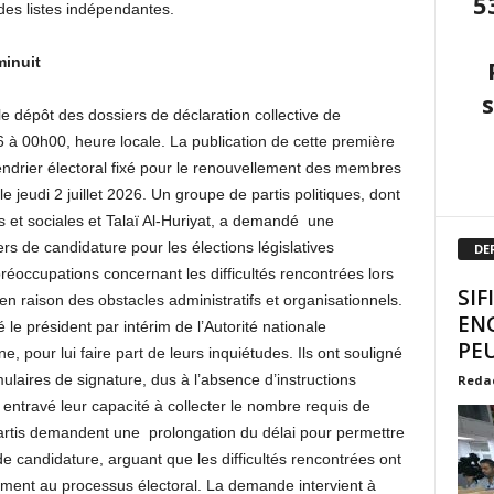
5
 des listes indépendantes.
minuit
 le dépôt des dossiers de déclaration collective de
6 à 00h00, heure locale. La publication de cette première
lendrier électoral fixé pour le renouvellement des membres
 jeudi 2 juillet 2026. Un groupe de partis politiques, dont
s et sociales et Talaï Al-Huriyat, a demandé une
s de candidature pour les élections législatives
DE
réoccupations concernant les difficultés rencontrées lors
SIF
n raison des obstacles administratifs et organisationnels.
EN
le président par intérim de l’Autorité nationale
PEU
, pour lui faire part de leurs inquiétudes. Ils ont souligné
mulaires de signature, dus à l’absence d’instructions
Reda
t entravé leur capacité à collecter le nombre requis de
partis demandent une prolongation du délai pour permettre
e candidature, arguant que les difficultés rencontrées ont
lement au processus électoral. La demande intervient à