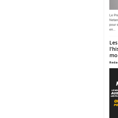
Le Pre
Netan
pour s
en...
Les
l’h
mon
Reda