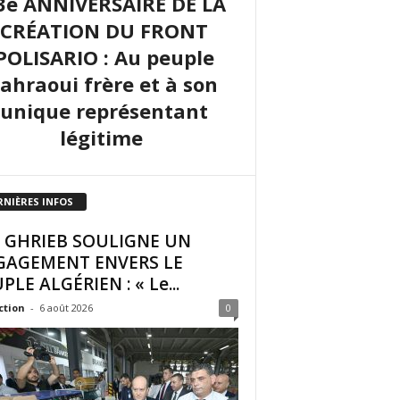
3e ANNIVERSAIRE DE LA
CRÉATION DU FRONT
POLISARIO : Au peuple
sahraoui frère et à son
unique représentant
légitime
RNIÈRES INFOS
I GHRIEB SOULIGNE UN
GAGEMENT ENVERS LE
PLE ALGÉRIEN : « Le...
ction
-
6 août 2026
0