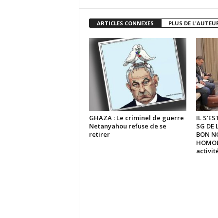
ARTICLES CONNEXES
PLUS DE L'AUTEU
GHAZA : Le criminel de guerre
IL S’E
Netanyahou refuse de se
SG DE 
retirer
BON N
HOMOLO
activi