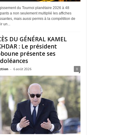
rgissement du Tournoi planétaire 2026 à 48
ipants a non seulement multiplié les affiches
ssantes, mais aussi permis à la compétition de
r un...
CÈS DU GÉNÉRAL KAMEL
HDAR : Le président
boune présente ses
doléances
ction
-
6 août 2026
0