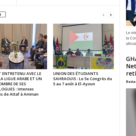
R
Le min
la Com
africa
GHA
Net
ret
ST ENTRETENU AVEC LE
UNION DES ÉTUDIANTS
LA LIGUE ARABE ET UN
SAHRAOUIS : Le 5e Congrès du
Reda
OMBRE DE SES
5 au 7 août à El-Ayoun
GUES : Intenses
tés de Attaf à Amman