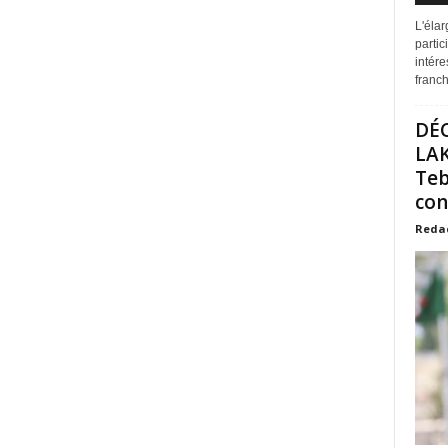
L'éla
partic
intére
franchi
DÉ
LAK
Teb
con
Reda