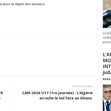
al pour le dépôt des dossiers.
Le pro
confis
poursu
L’A
MO
INT
juda
Reda
Article suivant
CR
CAN-2026 U17 (1re journée) : L’Algérie
e
arrache le nul face au Ghana