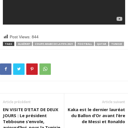
Post Views:
844
TAGS
ALGÉRIEF
COUPE ARABE DE LA FIFA 2021
FOOTBALL
QATAR
TUNISIE
Article précédent
Article suivant
EN VISITE D’ETAT DE DEUX
Kaka est le dernier lauréat
JOURS : Le président
du Ballon d’Or avant l’ère
Tebboune s’envole,
de Messi et Ronaldo
aujourd’hui, pour la Tunisie