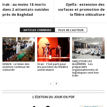
Irak : au moins 18 morts
Djelfa : extension des
dans 2 attentats-suicides
surfaces et promotion de
près de Baghdad
la filière oléiculture
ARTICLES CONNEXES
PLUS DE L'AUTEUR
HADJ POUR LES
GHAZA : Le bilan des
Oran : C’est parti pour
ALGÉRIENS : Les
victimes continue de
les journées du théâtre
préparatifs
s’alourdir
universitaire
organisationnels et
logistiques vont bon
train
L'ÉDITION DU JOUR EN PDF