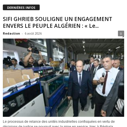
DERNIÈRES INFOS
SIFI GHRIEB SOULIGNE UN ENGAGEMENT
ENVERS LE PEUPLE ALGÉRIEN : « Le...
Redaction
-
6 août 2026
0
Le processus de relance des unités industrielles confisquées en vertu de
décisions de justice se poursuit avec la mise en service, hier, à Réghaïa,...