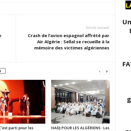
L
Un
Article suivant
e
Crash de l’avion espagnol affrété par
Air Algérie : Sellal se recueille à la
mémoire des victimes algériennes
FA
R
g
C’est parti pour les
HADJ POUR LES ALGÉRIENS : Les