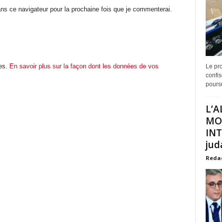
ns ce navigateur pour la prochaine fois que je commenterai.
les.
En savoir plus sur la façon dont les données de vos
Le pro
confis
poursu
L’A
MO
INT
juda
Reda