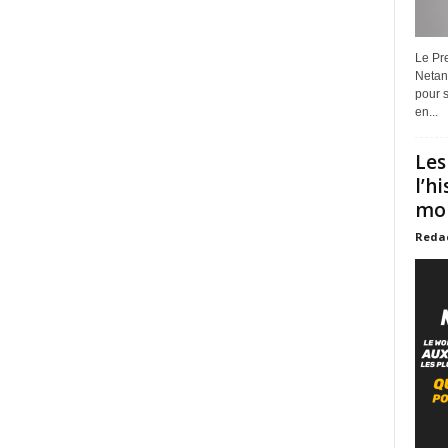
Le Pre
Netan
pour s
en...
Les
l’h
mon
Reda