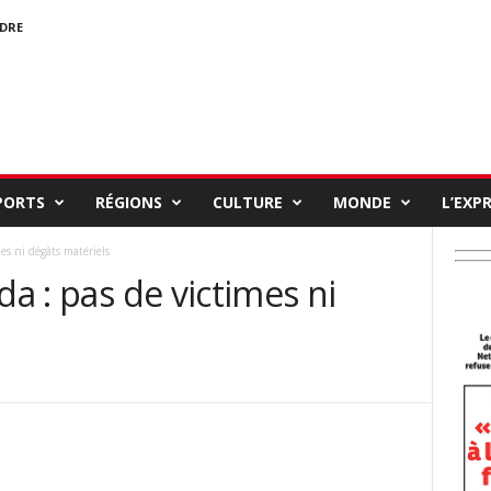
NDRE
PORTS
RÉGIONS
CULTURE
MONDE
L’EXP
mes ni dégâts matériels
da : pas de victimes ni