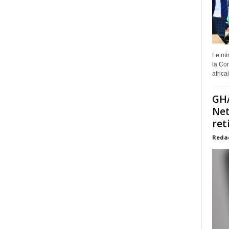
Le min
la Com
africa
GHA
Net
ret
Reda