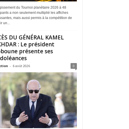
rgissement du Tournoi planétaire 2026 à 48
ipants a non seulement multiplié les affiches
ssantes, mais aussi permis à la compétition de
r un...
CÈS DU GÉNÉRAL KAMEL
HDAR : Le président
boune présente ses
doléances
ction
-
6 août 2026
0