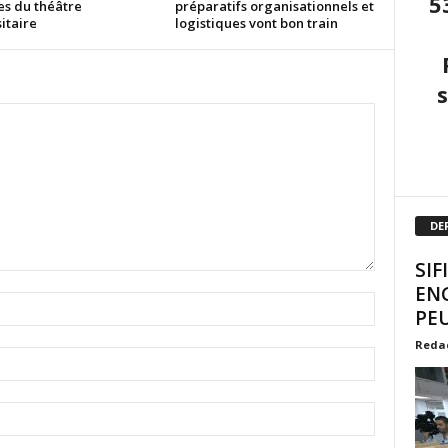
5
es du théâtre
préparatifs organisationnels et
itaire
logistiques vont bon train
DE
SIF
EN
PEU
Reda