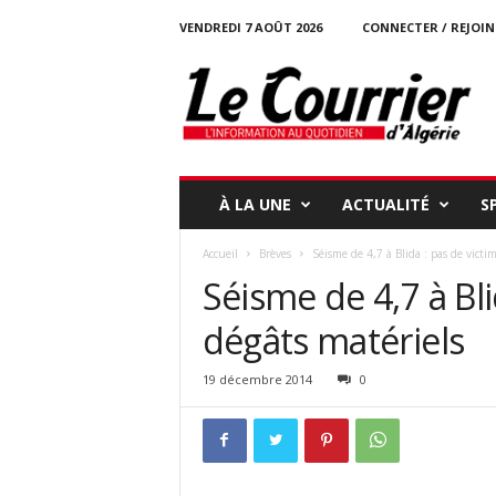
VENDREDI 7 AOÛT 2026
CONNECTER / REJOI
l
e
c
o
u
r
r
À LA UNE
ACTUALITÉ
S
i
e
Accueil
Brèves
Séisme de 4,7 à Blida : pas de victi
r
Séisme de 4,7 à Bli
-
d
dégâts matériels
a
l
g
19 décembre 2014
0
e
r
i
e
.