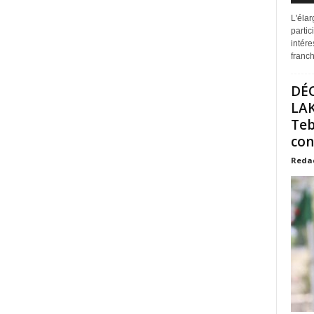
L'éla
partic
intére
franchi
DÉ
LAK
Teb
con
Reda