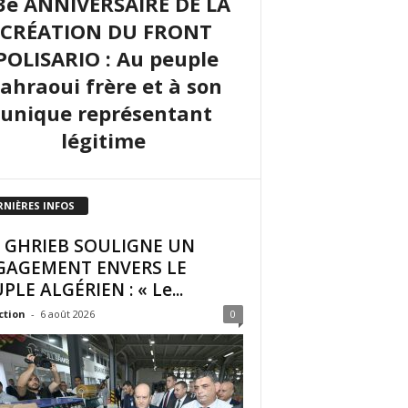
3e ANNIVERSAIRE DE LA
CRÉATION DU FRONT
POLISARIO : Au peuple
sahraoui frère et à son
unique représentant
légitime
RNIÈRES INFOS
I GHRIEB SOULIGNE UN
GAGEMENT ENVERS LE
PLE ALGÉRIEN : « Le...
ction
-
6 août 2026
0