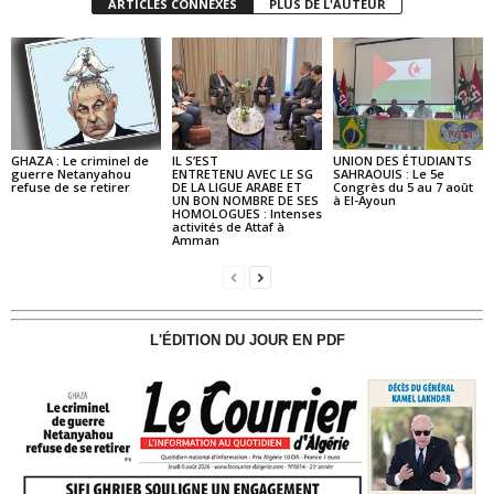
ARTICLES CONNEXES
PLUS DE L'AUTEUR
GHAZA : Le criminel de
IL S’EST
UNION DES ÉTUDIANTS
guerre Netanyahou
ENTRETENU AVEC LE SG
SAHRAOUIS : Le 5e
refuse de se retirer
DE LA LIGUE ARABE ET
Congrès du 5 au 7 août
UN BON NOMBRE DE SES
à El-Ayoun
HOMOLOGUES : Intenses
activités de Attaf à
Amman
L'ÉDITION DU JOUR EN PDF