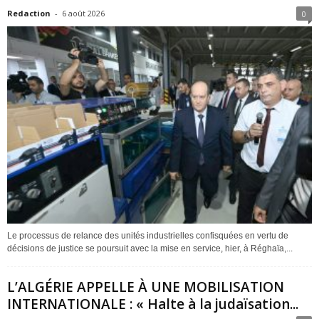
Redaction
-
6 août 2026
0
Le processus de relance des unités industrielles confisquées en vertu de
décisions de justice se poursuit avec la mise en service, hier, à Réghaïa,...
L’ALGÉRIE APPELLE À UNE MOBILISATION
INTERNATIONALE : « Halte à la judaïsation...