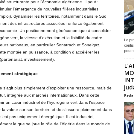
é structurante pour l’économie algérienne. Il peut :
imuler l’émergence de nouvelles filières industrielles,
Emploi), dynamiser les territoires, notamment dans le Sud
ement des infrastructures associées renforce également
 l’économie. Un positionnement géoéconomique à consolider
ne vert, la vitesse d’exécution et la lisibilité du cadre
Le pro
teurs nationaux, en particulier Sonatrach et Sonelgaz,
confis
poursu
ette montée en puissance, à condition d’accélérer les
(partenariat, investissement).
L’A
MO
ulement stratégique
INT
juda
e s’agit plus simplement d’exploiter une ressource, mais de
utur, intégrée aux marchés internationaux. Dans cette
Reda
enir un cœur industriel de l’hydrogène vert dans l’espace
la valeur sur son territoire et de s’inscrire pleinement dans
n’est pas uniquement énergétique. Il est industriel,
sément là que se joue le rôle de l’Algérie dans le monde de