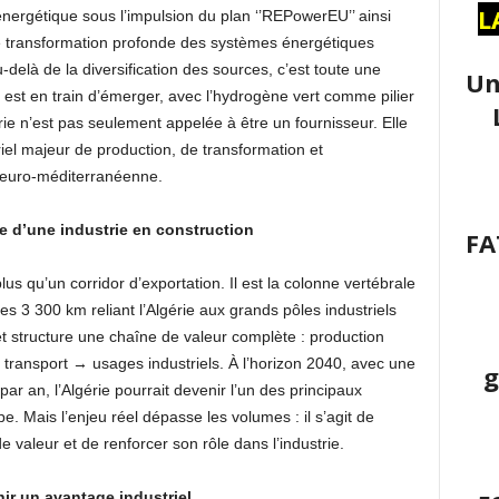
L
énergétique sous l’impulsion du plan ‘’REPowerEU’’ ainsi
 transformation profonde des systèmes énergétiques
delà de la diversification des sources, c’est toute une
Un
 est en train d’émerger, avec l’hydrogène vert comme pilier
ie n’est pas seulement appelée à être un fournisseur. Elle
iel majeur de production, de transformation et
e euro-méditerranéenne.
e d’une industrie en construction
FA
us qu’un corridor d’exportation. Il est la colonne vertébrale
es 3 300 km reliant l’Algérie aux grands pôles industriels
ojet structure une chaîne de valeur complète : production
 transport → usages industriels. À l’horizon 2040, avec une
g
ar an, l’Algérie pourrait devenir l’un des principaux
e. Mais l’enjeu réel dépasse les volumes : il s’agit de
 valeur et de renforcer son rôle dans l’industrie.
ir un avantage industriel