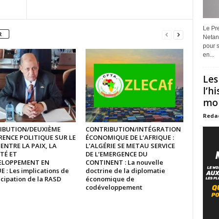
Le Pre
R
Netan
pour s
en...
Les
l’h
mon
Reda
IBUTION/DEUXIÈME
CONTRIBUTION/INTÉGRATION
ENCE POLITIQUE SUR LE
ÉCONOMIQUE DE L’AFRIQUE :
ENTRE LA PAIX, LA
L’ALGÉRIE SE METAU SERVICE
TÉ ET
DE L’EMERGENCE DU
VELOPPEMENT EN
CONTINENT : La nouvelle
 : Les implications de
doctrine de la diplomatie
icipation de la RASD
économique de
codéveloppement