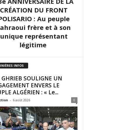
3e ANNIVERSAIRE DE LA
CRÉATION DU FRONT
POLISARIO : Au peuple
sahraoui frère et à son
unique représentant
légitime
RNIÈRES INFOS
I GHRIEB SOULIGNE UN
GAGEMENT ENVERS LE
PLE ALGÉRIEN : « Le...
ction
-
6 août 2026
0