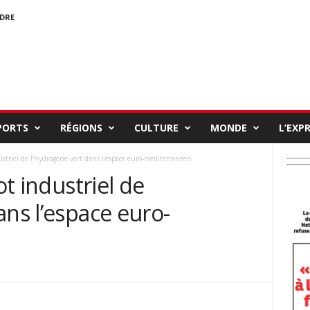
NDRE
PORTS
RÉGIONS
CULTURE
MONDE
L’EXP
dustriel de l’hydrogène vert dans l’espace euro-méditerranéen
ot industriel de
ans l’espace euro-