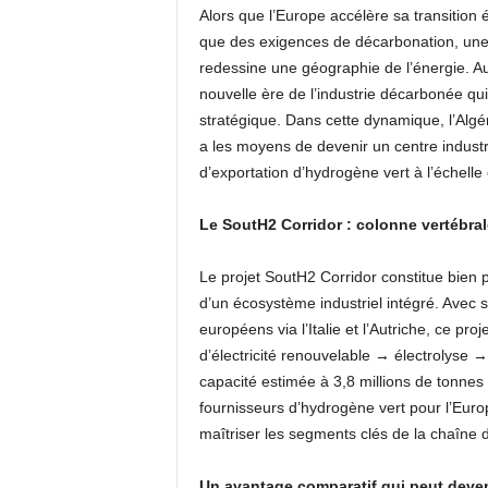
Alors que l’Europe accélère sa transition 
que des exigences de décarbonation, une
redessine une géographie de l’énergie. Au-
nouvelle ère de l’industrie décarbonée qui
stratégique. Dans cette dynamique, l’Algér
a les moyens de devenir un centre industr
d’exportation d’hydrogène vert à l’échell
Le SoutH2 Corridor : colonne vertébral
Le projet SoutH2 Corridor constitue bien pl
d’un écosystème industriel intégré. Avec s
européens via l’Italie et l’Autriche, ce pr
d’électricité renouvelable → électrolyse →
capacité estimée à 3,8 millions de tonnes p
fournisseurs d’hydrogène vert pour l’Europ
maîtriser les segments clés de la chaîne de
Un avantage comparatif qui peut deven