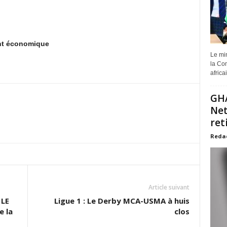
ent économique
Le min
la Com
africa
GHA
Net
ret
Reda
Article suivant
LE
Ligue 1 : Le Derby MCA-USMA à huis
e la
clos