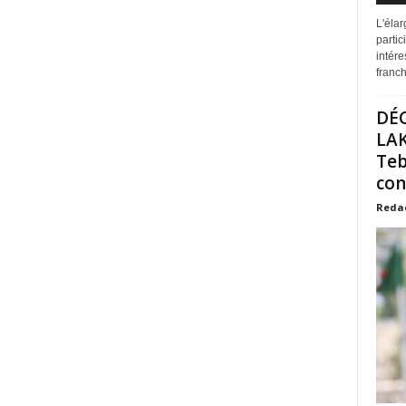
L'éla
partic
intére
franchi
DÉ
LAK
Teb
con
Reda