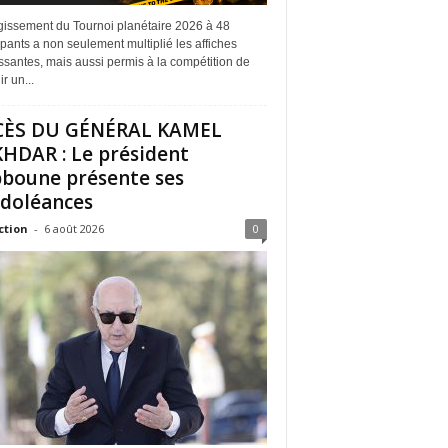
rgissement du Tournoi planétaire 2026 à 48
ipants a non seulement multiplié les affiches
ssantes, mais aussi permis à la compétition de
r un...
CÈS DU GÉNÉRAL KAMEL
HDAR : Le président
boune présente ses
doléances
ction
-
6 août 2026
0