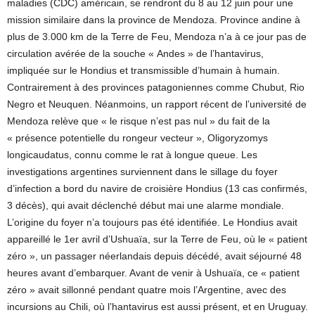
maladies (CDC) américain, se rendront du 8 au 12 juin pour une
mission similaire dans la province de Mendoza. Province andine à
plus de 3.000 km de la Terre de Feu, Mendoza n’a à ce jour pas de
circulation avérée de la souche « Andes » de l’hantavirus,
impliquée sur le Hondius et transmissible d’humain à humain.
Contrairement à des provinces patagoniennes comme Chubut, Rio
Negro et Neuquen. Néanmoins, un rapport récent de l’université de
Mendoza relève que « le risque n’est pas nul » du fait de la
« présence potentielle du rongeur vecteur », Oligoryzomys
longicaudatus, connu comme le rat à longue queue. Les
investigations argentines surviennent dans le sillage du foyer
d’infection a bord du navire de croisière Hondius (13 cas confirmés,
3 décès), qui avait déclenché début mai une alarme mondiale.
L’origine du foyer n’a toujours pas été identifiée. Le Hondius avait
appareillé le 1er avril d’Ushuaïa, sur la Terre de Feu, où le « patient
zéro », un passager néerlandais depuis décédé, avait séjourné 48
heures avant d’embarquer. Avant de venir à Ushuaïa, ce « patient
zéro » avait sillonné pendant quatre mois l’Argentine, avec des
incursions au Chili, où l’hantavirus est aussi présent, et en Uruguay.