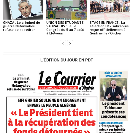
GHAZA : Le criminel de
UNION DES ÉTUDIANTS
STAGE EN FRANCE : La
guerre Netanyahou
SAHRAOUIS : Le 5e
sélection U17 sahraouie
refuse de se retirer
Congrès du 5 au 7 août
reçue officiellement à
à El-Ayoun
Gonfreville-l’Orcher
L'ÉDITION DU JOUR EN PDF