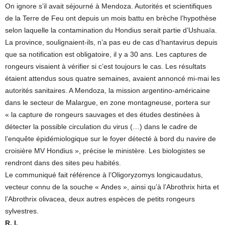
On ignore s’il avait séjourné à Mendoza. Autorités et scientifiques
de la Terre de Feu ont depuis un mois battu en brèche l’hypothèse
selon laquelle la contamination du Hondius serait partie d’Ushuaïa.
La province, soulignaient-ils, n’a pas eu de cas d’hantavirus depuis
que sa notification est obligatoire, il y a 30 ans. Les captures de
rongeurs visaient à vérifier si c’est toujours le cas. Les résultats
étaient attendus sous quatre semaines, avaient annoncé mi-mai les
autorités sanitaires. A Mendoza, la mission argentino-américaine
dans le secteur de Malargue, en zone montagneuse, portera sur
« la capture de rongeurs sauvages et des études destinées à
détecter la possible circulation du virus (…) dans le cadre de
l’enquête épidémiologique sur le foyer détecté à bord du navire de
croisière MV Hondius », précise le ministère. Les biologistes se
rendront dans des sites peu habités.
Le communiqué fait référence à l’Oligoryzomys longicaudatus,
vecteur connu de la souche « Andes », ainsi qu’à l’Abrothrix hirta et
l’Abrothrix olivacea, deux autres espèces de petits rongeurs
sylvestres.
R. I.