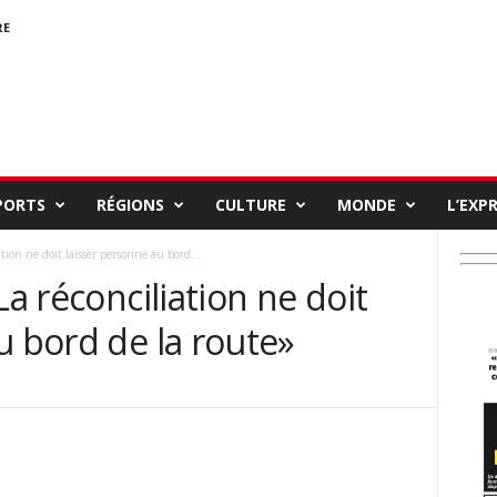
RE
PORTS
RÉGIONS
CULTURE
MONDE
L’EXP
tion ne doit laisser personne au bord...
La réconciliation ne doit
u bord de la route»