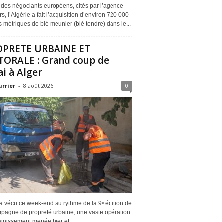
 des négociants européens, cités par l’agence
s, l’Algérie a fait l’acquisition d’environ 720 000
 métriques de blé meunier (blé tendre) dans le...
OPRETE URBAINE ET
TORALE : Grand coup de
ai à Alger
urrier
-
8 août 2026
0
a vécu ce week-end au rythme de la 9ᵉ édition de
mpagne de propreté urbaine, une vaste opération
inissement menée hier et...