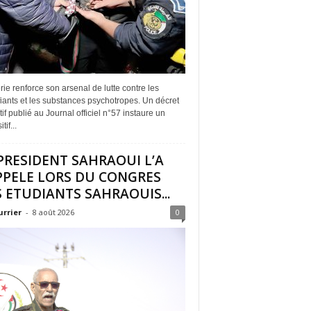
rie renforce son arsenal de lutte contre les
iants et les substances psychotropes. Un décret
if publié au Journal officiel n°57 instaure un
tif...
PRESIDENT SAHRAOUI L’A
PPELE LORS DU CONGRES
 ETUDIANTS SAHRAOUIS...
urrier
-
8 août 2026
0