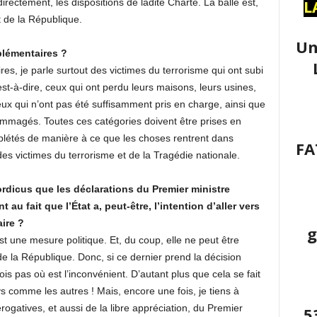
L
directement, les dispositions de ladite Charte. La balle est,
t de la République.
Un
lémentaires ?
, je parle surtout des victimes du terrorisme qui ont subi
-à-dire, ceux qui ont perdu leurs maisons, leurs usines,
x qui n’ont pas été suffisamment pris en charge, ainsi que
mmagés. Toutes ces catégories doivent être prises en
plétés de manière à ce que les choses rentrent dans
FA
des victimes du terrorisme et de la Tragédie nationale.
dicus que les déclarations du Premier ministre
u fait que l’État a, peut-être, l’intention d’aller vers
ire ?
g
st une mesure politique. Et, du coup, elle ne peut être
e la République. Donc, si ce dernier prend la décision
ois pas où est l’inconvénient. D’autant plus que cela se fait
comme les autres ! Mais, encore une fois, je tiens à
rogatives, et aussi de la libre appréciation, du Premier
5