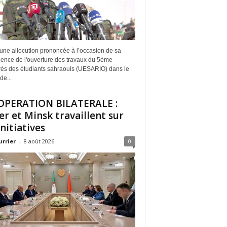
une allocution prononcée à l’occasion de sa
dence de l'ouverture des travaux du 5ème
ès des étudiants sahraouis (UESARIO) dans le
de...
PERATION BILATERALE :
er et Minsk travaillent sur
initiatives
urrier
-
8 août 2026
0