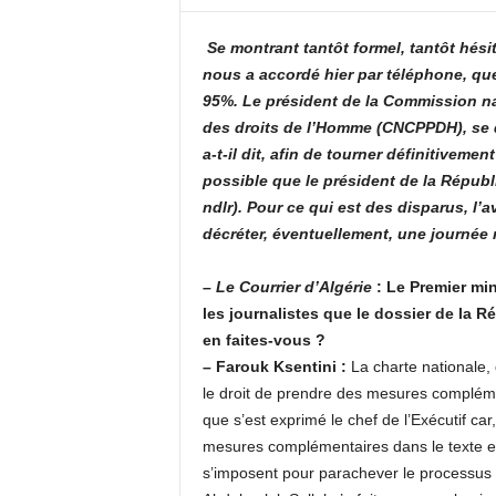
c
o
Se montrant tantôt formel, tantôt hésit
m
nous a accordé hier par téléphone, que 
95%. Le président de la Commission nat
des droits de l’Homme (CNCPPDH), se di
a-t-il dit, afin de tourner définitivement
possible que le président de la Républ
ndlr). Pour ce qui est des disparus, l’
décréter, éventuellement, une journée 
– Le Courrier d’Algérie
: Le Premier min
les journalistes que le dossier de la Ré
en faites-vous ?
– Farouk Ksentini :
La charte nationale, 
le droit de prendre des mesures compléme
que s’est exprimé le chef de l’Exécutif car, 
mesures complémentaires dans le texte en 
s’imposent pour parachever le processus d