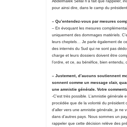
Abdelmalek Sellal n’a fait que rappeler, in
pour ainsi dire, dans le camp du présiden
– Qu’entendez-vous par mesures comp
– En évoquant les mesures complémentaires
uniquement des dommages matériels. C’est
leurs cheptels… Je parle également de ceu
des internés du Sud qui ne sont pas dédo
charge et leurs dossiers doivent être com
l’ordre, et ce, au bénéfice, bien entendu, 
– Justement, d’aucuns soutiennent mor
sonnent comme un message clair, quant a
une amnistie générale. Votre commenta
-C’est très possible. L’amnistie générale e
procédée que de la volonté du président d
d’aller vers une amnistie générale, je ne v
dans d’autres pays. Nous sommes un pays 
rappeler que cette décision relève des pré