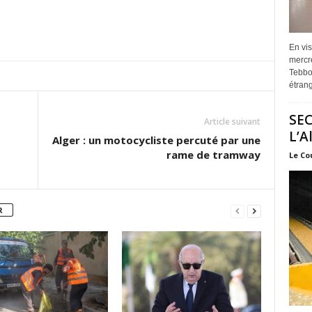
En vis
mercre
Tebbou
étrang
SEC
Article suivant
L’A
Alger : un motocycliste percuté par une
rame de tramway
Le Co
R