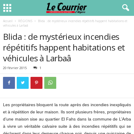
Accueil
RÉGIONS
Blida : de mystérieux incendies répétitifs happent habitations et
véhicules à Larbaâ
Blida : de mystérieux incendies
répétitifs happent habitations et
véhicules à Larbaâ
20 février 2015
1
Les propriétaires bloquent la route après des incendies inexpliqués
et à répétition de leur maison. Ils sont plusieurs frères, propriétaires
d’une maison sise au quartier El Fahs dans la commune de L’Arba
à vivre un véritable calvaire suite à des incendies répétitifs qui se
déclarent dans leur demeure chaque soir, depuis une quinzaine de