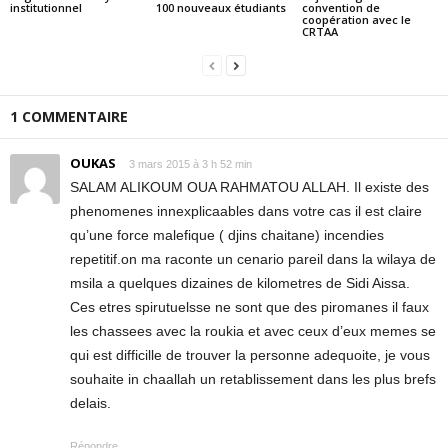
institutionnel
100 nouveaux étudiants
convention de
coopération avec le
CRTAA
1 COMMENTAIRE
OUKAS
3 mars 2015 à 3 h 52 min
SALAM ALIKOUM OUA RAHMATOU ALLAH. Il existe des
phenomenes innexplicaables dans votre cas il est claire
qu’une force malefique ( djins chaitane) incendies
repetitif.on ma raconte un cenario pareil dans la wilaya de
msila a quelques dizaines de kilometres de Sidi Aissa.
Ces etres spirutuelsse ne sont que des piromanes il faux
les chassees avec la roukia et avec ceux d’eux memes se
qui est difficille de trouver la personne adequoite, je vous
souhaite in chaallah un retablissement dans les plus brefs
delais.
Répondre