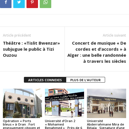
Article précédent
Article suivant
Théâtre : «Tislit Bwenzar»
Concert de musique « De
subjugue le public à Tizi
cordes et d’accords » à
Ouzou
Alger : une belle randonnée
à travers les siècles
ARTICLES CONNEXES
PLUS DE L'AUTEUR
Opération « Ports
Université d’Oran 2
Université
bleus » à Oran : Fort
« Mohamed
Abderrahmane Mira de
engouement citoyen et
Benahmed » : Près de 6
Béjaïa : Signature d’une